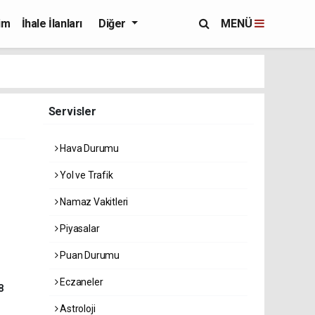
im
İhale İlanları
Diğer
MENÜ
Servisler
Hava Durumu
Yol ve Trafik
Namaz Vakitleri
Piyasalar
Puan Durumu
Eczaneler
8
Astroloji