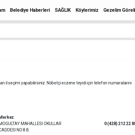
mam
Belediye Haberleri
SAĞLIK
Köylerimiz
Gezelim Görel
an il seçimi yapabilirsiniz. Nöbetçi eczene teyidi için telefon numaralarını
Merkez
MOGULTAY MAHALLESI OKULLAR
0 (428) 212 22 8
CADDESI NO:8 B