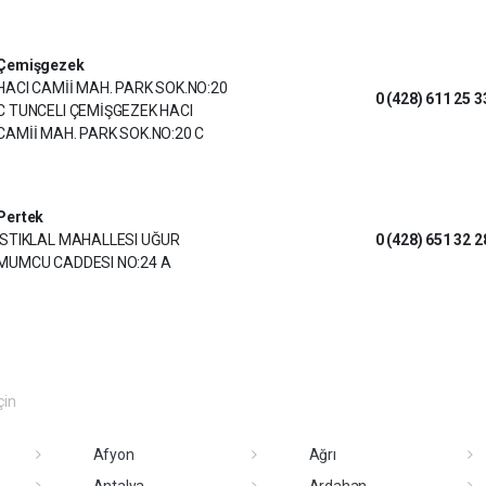
Çemişgezek
HACI CAMİİ MAH. PARK SOK.NO:20
0 (428) 611 25 3
C TUNCELI ÇEMİŞGEZEK HACI
CAMİİ MAH. PARK SOK.NO:20 C
Pertek
ISTIKLAL MAHALLESI UĞUR
0 (428) 651 32 2
MUMCU CADDESI NO:24 A
çin
Afyon
Ağrı
Antalya
Ardahan