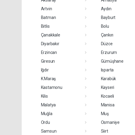
Artvin
Aydın
Batman
Bayburt
Bitlis
Bolu
Çanakkale
Çankırı
Diyarbakır
Düzce
Erzincan
Erzurum
Giresun
Gümüşhane
Iğdır
Isparta
K.Maraş
Karabük
Kastamonu
Kayseri
Kilis
Kocaeli
Malatya
Manisa
Muğla
Muş
Ordu
Osmaniye
Samsun
Siirt