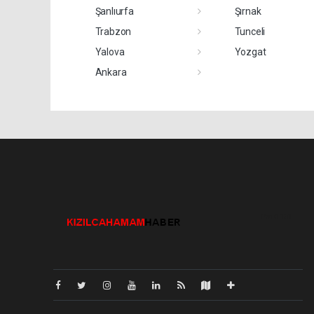
Şanlıurfa
Şırnak
Trabzon
Tunceli
Yalova
Yozgat
Ankara
Pro-0.131