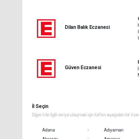
Dilan Balık Eczanesi
Güven Eczanesi
İl Seçin
Diğer il ile ilgili veriye ulaşmak için lütfen aşağıdan bir il se
Adana
Adıyaman
Aksaray
Amasya