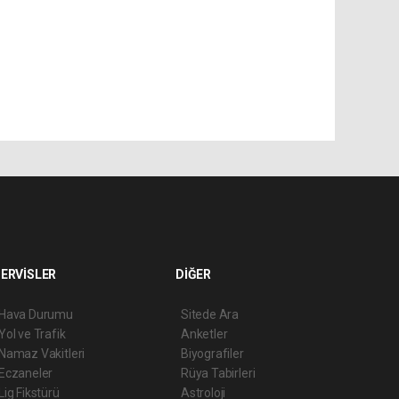
ERVİSLER
DİĞER
Hava Durumu
Sitede Ara
Yol ve Trafik
Anketler
Namaz Vakitleri
Biyografiler
Eczaneler
Rüya Tabirleri
Lig Fikstürü
Astroloji