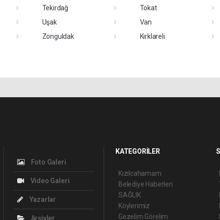
Tekirdağ
Tokat
Uşak
Van
Zonguldak
Kırklareli
KATEGORİLER
S
Foto Galeri
Kızılcahamam
Video Galeri
Belediye Haberleri
SAĞLIK
Yazarlar
Köylerimiz
Gezelim Görelim
Arşivler