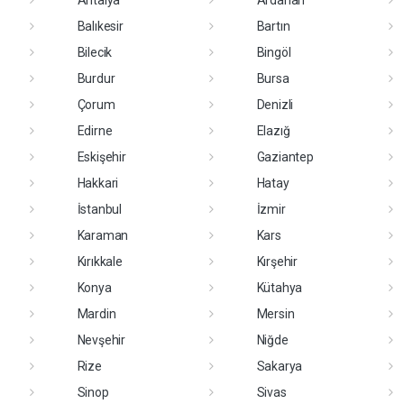
Balıkesir
Bartın
Bilecik
Bingöl
Burdur
Bursa
Çorum
Denizli
Edirne
Elazığ
Eskişehir
Gaziantep
Hakkari
Hatay
İstanbul
İzmir
Karaman
Kars
Kırıkkale
Kırşehir
Konya
Kütahya
Mardin
Mersin
Nevşehir
Niğde
Rize
Sakarya
Sinop
Sivas