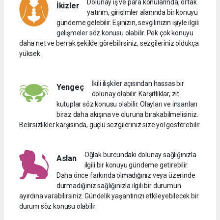
Dolunay iş ve para konularında, ortak
İkizler
yatırım, girişimler alanında bir konuyu
gündeme gelebilir. Eşinizin, sevgilinizin işiyle ilgili
gelişmeler söz konusu olabilir. Pek çok konuyu
daha net ve berrak şekilde görebilirsiniz, sezgileriniz oldukça
yüksek.
İkili ilişkiler açısından hassas bir
Yengeç
dolunay olabilir. Karşıtlıklar, zıt
kutuplar söz konusu olabilir. Olayları ve insanları
biraz daha akışına ve oluruna bırakabilmelisiniz.
Belirsizlikler karşısında, güçlü sezgileriniz size yol gösterebilir.
Oğlak burcundaki dolunay sağlığınızla
Aslan
ilgili bir konuyu gündeme getirebilir.
Daha önce farkında olmadığınız veya üzerinde
durmadığınız sağlığınızla ilgili bir durumun
ayırdına varabilirsiniz. Gündelik yaşantınızı etkileyebilecek bir
durum söz konusu olabilir.