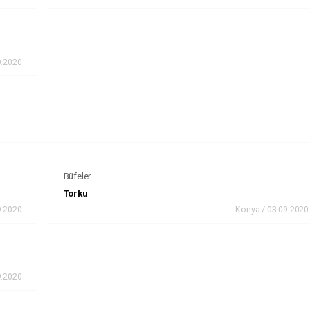
9.2020
Büfeler
Torku
9.2020
Konya / 03.09.2020
9.2020