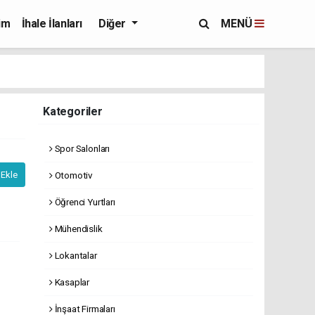
im
İhale İlanları
Diğer
MENÜ
Kategoriler
Spor Salonları
Otomotiv
 Ekle
Öğrenci Yurtları
Mühendislik
Lokantalar
Kasaplar
İnşaat Firmaları