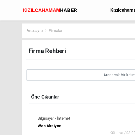
Kızılcaha
Avcılık
Anasayfa
Firmalar
Firma Rehberi
Öne Çıkanlar
Bilgisayar - İnternet
Web Aksiyon
Kütahya / 03.0