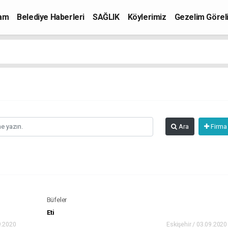
mam
Belediye Haberleri
SAĞLIK
Köylerimiz
Gezelim Görel
Ara
Firma
Büfeler
Eti
9.2020
Eskişehir / 03.09.2020