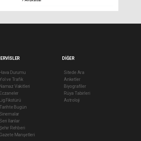
ERVİSLER
DİĞER
Hava Durumu
Sitede Ara
Yol ve Trafik
Anketler
Namaz Vakitleri
Biyografiler
Eczaneler
Rüya Tabirleri
Lig Fikstürü
Astroloji
Tarihte Bugün
Sinemalar
Seri İlanlar
Şehir Rehberi
Gazete Manşetleri