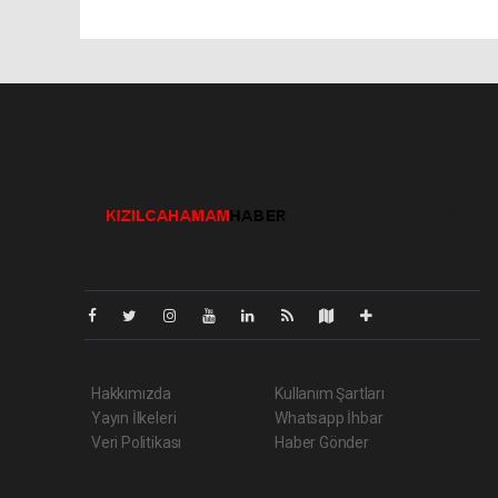
Pro-0.029
Hakkımızda
Kullanım Şartları
Yayın İlkeleri
Whatsapp İhbar
Veri Politikası
Haber Gönder