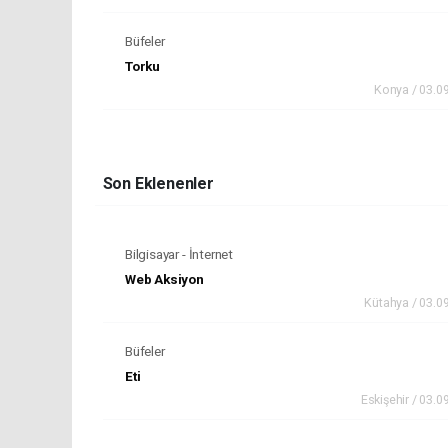
Büfeler
Torku
Konya / 03.0
Son Eklenenler
Bilgisayar - İnternet
Web Aksiyon
Kütahya / 03.0
Büfeler
Eti
Eskişehir / 03.0