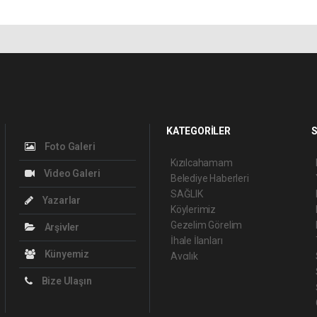
KATEGORİLER
S
Foto Galeri
Kızılcahamam
Video Galeri
Belediye Haberleri
SAĞLIK
Yazarlar
Köylerimiz
Gezelim Görelim
Arşivler
İhale İlanları
Künyemiz
Avcılık
Bize Ulaşın