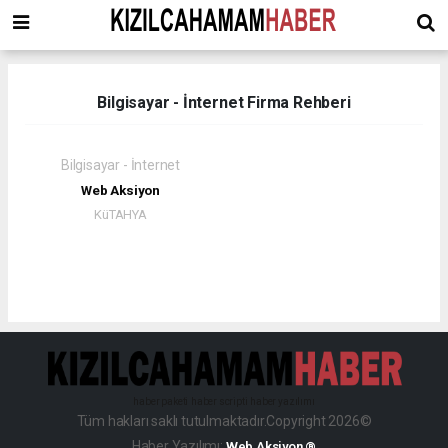
Bilgisayar - İnternet Firma Rehberi
Bilgisayar - İnternet
Web Aksiyon
KüTAHYA
haber paketi
haber scripti
haber yazılımı
Tüm hakları saklı tutulmaktadır.Copyright 2026©
Haber Yazılımı:
Web Aksiyon ®