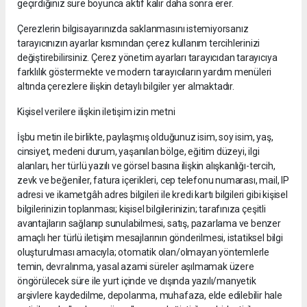
geçirdiğiniz süre boyunca aktif kalır daha sonra erer.
Çerezlerin bilgisayarınızda saklanmasını istemiyorsanız
tarayıcınızın ayarlar kısmından çerez kullanım tercihlerinizi
değiştirebilirsiniz. Çerez yönetim ayarları tarayıcıdan tarayıcıya
farklılık göstermekte ve modern tarayıcıların yardım menüleri
altında çerezlere ilişkin detaylı bilgiler yer almaktadır.
Kişisel verilere ilişkin iletişim izin metni
İşbu metin ile birlikte, paylaşmış olduğunuz isim, soy isim, yaş,
cinsiyet, medeni durum, yaşanılan bölge, eğitim düzeyi, ilgi
alanları, her türlü yazılı ve görsel basına ilişkin alışkanlığı-tercih,
zevk ve beğeniler, fatura içerikleri, cep telefonu numarası, mail, IP
adresi ve ikametgâh adres bilgileri ile kredi kartı bilgileri gibi kişisel
bilgilerinizin toplanması; kişisel bilgilerinizin; tarafınıza çeşitli
avantajların sağlanıp sunulabilmesi, satış, pazarlama ve benzer
amaçlı her türlü iletişim mesajlarının gönderilmesi, istatiksel bilgi
oluşturulması amacıyla; otomatik olan/olmayan yöntemlerle
temin, devralınma, yasal azami süreler aşılmamak üzere
öngörülecek süre ile yurt içinde ve dışında yazılı/manyetik
arşivlere kaydedilme, depolanma, muhafaza, elde edilebilir hale