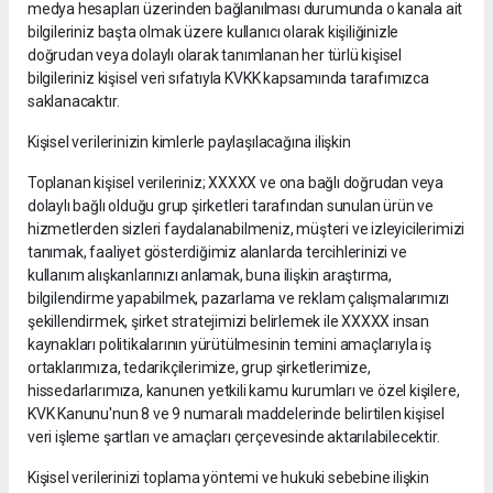
medya hesapları üzerinden bağlanılması durumunda o kanala ait
bilgileriniz başta olmak üzere kullanıcı olarak kişiliğinizle
doğrudan veya dolaylı olarak tanımlanan her türlü kişisel
bilgileriniz kişisel veri sıfatıyla KVKK kapsamında tarafımızca
saklanacaktır.
Kişisel verilerinizin kimlerle paylaşılacağına ilişkin
Toplanan kişisel verileriniz; XXXXX ve ona bağlı doğrudan veya
dolaylı bağlı olduğu grup şirketleri tarafından sunulan ürün ve
hizmetlerden sizleri faydalanabilmeniz, müşteri ve izleyicilerimizi
tanımak, faaliyet gösterdiğimiz alanlarda tercihlerinizi ve
kullanım alışkanlarınızı anlamak, buna ilişkin araştırma,
bilgilendirme yapabilmek, pazarlama ve reklam çalışmalarımızı
şekillendirmek, şirket stratejimizi belirlemek ile XXXXX insan
kaynakları politikalarının yürütülmesinin temini amaçlarıyla iş
ortaklarımıza, tedarikçilerimize, grup şirketlerimize,
hissedarlarımıza, kanunen yetkili kamu kurumları ve özel kişilere,
KVK Kanunu'nun 8 ve 9 numaralı maddelerinde belirtilen kişisel
veri işleme şartları ve amaçları çerçevesinde aktarılabilecektir.
Kişisel verilerinizi toplama yöntemi ve hukuki sebebine ilişkin