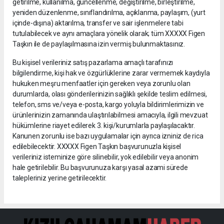
getirilme, kullanılma, güncellenme, değiştirilme, birleştirilme,
yeniden düzenlenme, sınıflandırılma, açıklanma, paylaşım, (yurt
içinde-dışına) aktarılma, transfer ve sair işlenmelere tabi
tutulabilecek ve aynı amaçlara yönelik olarak; tüm XXXXX Figen
Taşkın ile de paylaşılmasına izin vermiş bulunmaktasınız.
Bu kişisel verileriniz satış pazarlama amaçlı tarafınızı
bilgilendirme, kişi hak ve özgürlüklerine zarar vermemek kaydıyla
hukuken meşru menfaatler için gereken veya zorunlu olan
durumlarda, olası gönderilerinizin sağlıklı şekilde teslim edilmesi,
telefon, sms ve/veya e-posta, kargo yoluyla bildirimlerimizin ve
ürünlerinizin zamanında ulaştırılabilmesi amacıyla, ilgili mevzuat
hükümlerine riayet edilerek 3. kişi/kurumlarla paylaşılacaktır.
Kanunen zorunlu ise bazı uygulamalar için ayrıca izniniz de rica
edilebilecektir. XXXXX Figen Taşkın başvurunuzla kişisel
verileriniz isteminize göre silinebilir, yok edilebilir veya anonim
hale getirilebilir. Bu başvurunuza karşı yasal azami sürede
talepleriniz yerine getirilecektir.