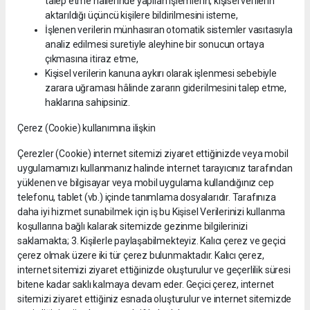
talep etme hallerinde yapılan işlemlerin, kişisel verilerin
aktarıldığı üçüncü kişilere bildirilmesini isteme,
İşlenen verilerin münhasıran otomatik sistemler vasıtasıyla
analiz edilmesi suretiyle aleyhine bir sonucun ortaya
çıkmasına itiraz etme,
Kişisel verilerin kanuna aykırı olarak işlenmesi sebebiyle
zarara uğraması hâlinde zararın giderilmesini talep etme,
haklarına sahipsiniz.
Çerez (Cookie) kullanımına ilişkin
Çerezler (Cookie) internet sitemizi ziyaret ettiğinizde veya mobil
uygulamamızı kullanmanız halinde internet tarayıcınız tarafından
yüklenen ve bilgisayar veya mobil uygulama kullandığınız cep
telefonu, tablet (vb.) içinde tanımlama dosyalarıdır. Tarafınıza
daha iyi hizmet sunabilmek için iş bu Kişisel Verilerinizi kullanma
koşullarına bağlı kalarak sitemizde gezinme bilgilerinizi
saklamakta; 3. Kişilerle paylaşabilmekteyiz. Kalıcı çerez ve geçici
çerez olmak üzere iki tür çerez bulunmaktadır. Kalıcı çerez,
internet sitemizi ziyaret ettiğinizde oluşturulur ve geçerlilik süresi
bitene kadar saklı kalmaya devam eder. Geçici çerez, internet
sitemizi ziyaret ettiğiniz esnada oluşturulur ve internet sitemizde