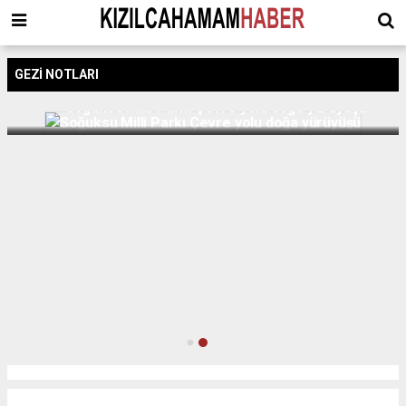
GEZI NOTLARI
Soğuksu Milli Parkı Çevre yolu doğa yürüyüşü