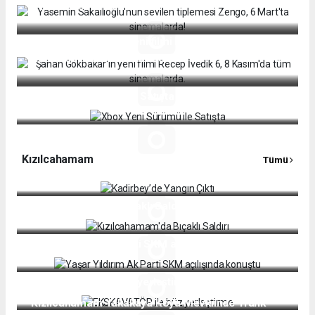
6 Mart'ta sinemalarda!
Şahan Gökbakar'ın yeni filmi Recep İvedik 6, 8
Kasım'da tüm sinemalarda.
Xbox Yeni Sürümü ile Satışta
Kızılcahamam
Tümü
Kadirbey’de Yangın Çıktı
Kızılcahamam'da Bıçaklı Saldırı
Yaşar Yıldırım Ak Parti SKM açılışında konuştu
EKSKAVATÖR ile büz yerleştirme
Kızılcahamam Yakakaya Köyü Mevkiinde Trafik