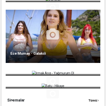
Ece Mumay - Galaksi
Irmak Arıcı - Yağmurum Ol
Batu - Hikaye
Sinemalar
Tümü
Yasemin Sakallıoğlu'nun sevilen tiplemesi Zengo,