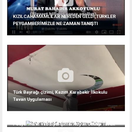
KIZILCAHAMAMLILAR NEREDEN GELDİ,TÜRKLER
PEYGAMBERİMİZLE NE ZAMAN TANIŞTI
Türk Bayrağı çizimi, Kazım Karabekir İlkokulu
Tavan Uygulaması
Bahattin İpek Dedemizin Yağmur Tahmini
Podyumların Yıldızıydı Şimdi Koyun Otlatıp Tavuk
Besliyor