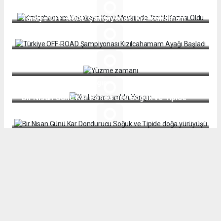
Kazası Oldu
Türkiye OFF-ROAD Şampiyonası Kızılcahamam
Ayağı Başladı
Yüzme zamanı
Kızılcahamam'da Yangın
Bir Nisan Günü Kar Dondurucu Soğuk ve Tipide
doğa yürüyüşü
Yaban Hayvanlarına Yem Bırakıldı
Ali Cin Kanyonu Doğa Yürüyüşü Aşağı Hüyük Köyü
Kızılcahamam Belediyesi Kurban Pazarı Alanını
Genişletti
Okul bahçesinde içki rezaleti