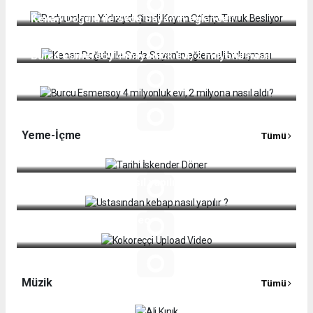
Kenan Doğulu ile Seda Sayan'ın eğlenceli
buluşması
Burcu Esmersoy 4 milyonluk evi, 2 milyona nasıl
aldı?
Yeme-İçme
Tümü
Tarihi İskender Döner
Ustasından kebap nasıl yapılır ?
Kokoreççi Upload Video
Müzik
Tümü
Ali Kınık