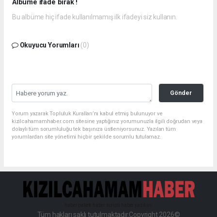
Albüme ifade bırak !
Bu albüme hiç ifade kullanılmamış ilk ifadeyi siz kullanın.
Okuyucu Yorumları
(0)
Gönder
Yorum yazarak Topluluk Kuralları’nı kabul etmiş bulunuyor ve
kizilcahamamhaber.com sitesine yaptığınız yorumunuzla ilgili doğrudan veya
dolaylı tüm sorumluluğu tek başınıza üstleniyorsunuz. Yazılan tüm
yorumlardan site yönetimi hiçbir şekilde sorumlu tutulamaz.
haber paketi
haber scripti
haber yazılımı
Tüm hakları saklı tutulmaktadır.Copyright 2026©