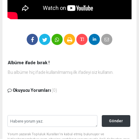
Albüme ifade bırak !
Bu albüme hiç ifade kullanılmamış ilk ifadeyi siz kullanın.
Okuyucu Yorumları
(0)
Gönder
Yorum yazarak Topluluk Kuralları’nı kabul etmiş bulunuyor ve