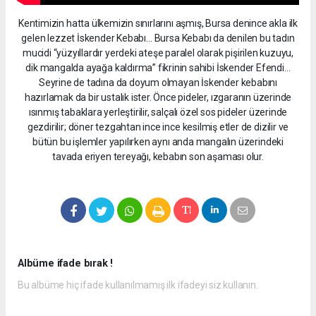
Kentimizin hatta ülkemizin sınırlarını aşmış, Bursa denince akla ilk
gelen lezzet İskender Kebabı… Bursa Kebabı da denilen bu tadın
mucidi “yüzyıllardır yerdeki ateşe paralel olarak pişirilen kuzuyu,
dik mangalda ayağa kaldırma” fikrinin sahibi İskender Efendi…
Seyrine de tadına da doyum olmayan İskender kebabını
hazırlamak da bir ustalık ister. Önce pideler, ızgaranın üzerinde
ısınmış tabaklara yerleştirilir, salçalı özel sos pideler üzerinde
gezdirilir; döner tezgahtan ince ince kesilmiş etler de dizilir ve
bütün bu işlemler yapılırken aynı anda mangalın üzerindeki
tavada eriyen tereyağı, kebabın son aşaması olur.
Albüme ifade bırak !
Bu albüme hiç ifade kullanılmamış ilk ifadeyi siz kullanın.