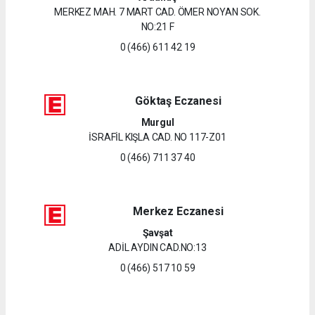
MERKEZ MAH. 7 MART CAD. ÖMER NOYAN SOK.
NO:21 F
0 (466) 611 42 19
Göktaş Eczanesi
Murgul
İSRAFİL KIŞLA CAD. NO 117-Z01
0 (466) 711 37 40
Merkez Eczanesi
Şavşat
ADİL AYDIN CAD.NO:13
0 (466) 517 10 59