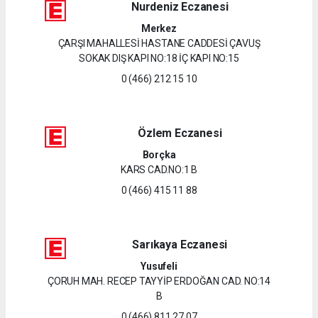
Nurdeniz Eczanesi
Merkez
ÇARŞI MAHALLESİ HASTANE CADDESİ ÇAVUŞ
SOKAK DIŞ KAPI NO:18 İÇ KAPI NO:15
0 (466) 212 15 10
Özlem Eczanesi
Borçka
KARS CAD.NO:1 B
0 (466) 415 11 88
Sarıkaya Eczanesi
Yusufeli
ÇORUH MAH. RECEP TAYYİP ERDOĞAN CAD. NO:14
B
0 (466) 811 27 07