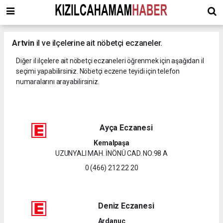
Artvin
il ve ilçelerine ait nöbetçi eczaneler.
Diğer il ilçelere ait nöbetçi eczaneleri öğrenmek için aşağıdan il
seçimi yapabilirsiniz. Nöbetçi eczene teyidi için telefon
numaralarını arayabilirsiniz.
Ayça Eczanesi
Kemalpaşa
UZUNYALI MAH. İNÖNÜ CAD. NO:98 A
0 (466) 212 22 20
Deniz Eczanesi
Ardanuç