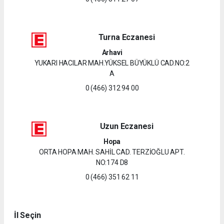
Turna Eczanesi
Arhavi
YUKARI HACILAR MAH.YÜKSEL BÜYÜKLÜ CAD.NO:2
A
0 (466) 312 94 00
Uzun Eczanesi
Hopa
ORTA HOPA MAH. SAHİL CAD. TERZİOĞLU APT.
NO:174 D8
0 (466) 351 62 11
İl Seçin