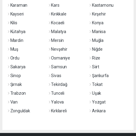
Karaman
Kars
Kastamonu
Kayseri
Kırıkkale
Kırşehir
Kilis
Kocaeli
Konya
Kütahya
Malatya
Manisa
Mardin
Mersin
Muğla
Muş
Nevşehir
Niğde
Ordu
Osmaniye
Rize
Sakarya
Samsun
Siirt
Sinop
Sivas
Şanlıurfa
Şırnak
Tekirdağ
Tokat
Trabzon
Tunceli
Uşak
Van
Yalova
Yozgat
Zonguldak
Kırklareli
Ankara