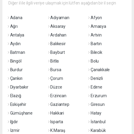
Diğer il ile ilgili veriye ulaşmak için lütfen aşağıdan bir il seçin
Adana
Adıyaman
Afyon
Ağrı
Aksaray
Amasya
Antalya
Ardahan
Artvin
Aydın
Balıkesir
Bartın
Batman
Bayburt
Bilecik
Bingöl
Bitlis
Bolu
Burdur
Bursa
Çanakkale
Çankırı
Çorum
Denizli
Diyarbakır
Düzce
Edirne
Elazığ
Erzincan
Erzurum
Eskişehir
Gaziantep
Giresun
Gümüşhane
Hakkari
Hatay
Iğdır
Isparta
İstanbul
İzmir
K.Maraş
Karabük