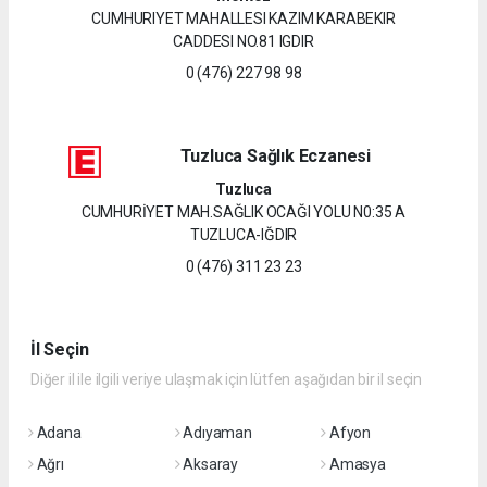
CUMHURIYET MAHALLESI KAZIM KARABEKIR
CADDESI NO.81 IGDIR
0 (476) 227 98 98
Tuzluca Sağlık Eczanesi
Tuzluca
CUMHURİYET MAH.SAĞLIK OCAĞI YOLU N0:35 A
TUZLUCA-IĞDIR
0 (476) 311 23 23
İl Seçin
Diğer il ile ilgili veriye ulaşmak için lütfen aşağıdan bir il seçin
Adana
Adıyaman
Afyon
Ağrı
Aksaray
Amasya