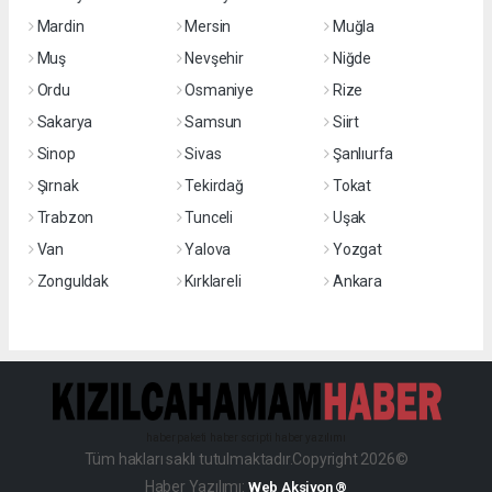
Mardin
Mersin
Muğla
Muş
Nevşehir
Niğde
Ordu
Osmaniye
Rize
Sakarya
Samsun
Siirt
Sinop
Sivas
Şanlıurfa
Şırnak
Tekirdağ
Tokat
Trabzon
Tunceli
Uşak
Van
Yalova
Yozgat
Zonguldak
Kırklareli
Ankara
haber paketi
haber scripti
haber yazılımı
Tüm hakları saklı tutulmaktadır.Copyright 2026©
Haber Yazılımı:
Web Aksiyon ®