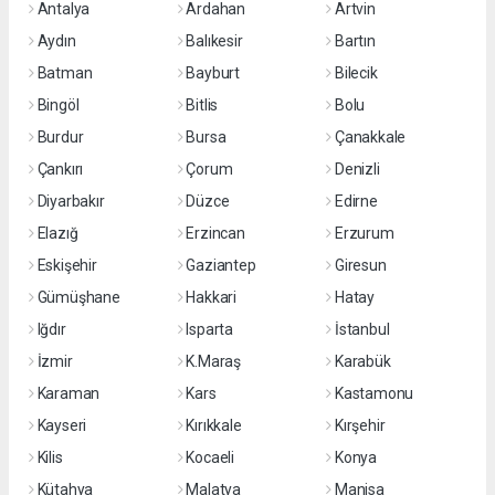
Antalya
Ardahan
Artvin
Aydın
Balıkesir
Bartın
Batman
Bayburt
Bilecik
Bingöl
Bitlis
Bolu
Burdur
Bursa
Çanakkale
Çankırı
Çorum
Denizli
Diyarbakır
Düzce
Edirne
Elazığ
Erzincan
Erzurum
Eskişehir
Gaziantep
Giresun
Gümüşhane
Hakkari
Hatay
Iğdır
Isparta
İstanbul
İzmir
K.Maraş
Karabük
Karaman
Kars
Kastamonu
Kayseri
Kırıkkale
Kırşehir
Kilis
Kocaeli
Konya
Kütahya
Malatya
Manisa