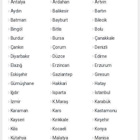
Antalya
Ardahan
Artvin
Aydın
Balıkesir
Bartın
Batman
Bayburt
Bilecik
Bingöl
Bitlis
Bolu
Burdur
Bursa
Çanakkale
Çankırı
Çorum
Denizli
Diyarbakır
Düzce
Edirne
Elazığ
Erzincan
Erzurum
Eskişehir
Gaziantep
Giresun
Gümüşhane
Hakkari
Hatay
Iğdır
Isparta
İstanbul
İzmir
K.Maraş
Karabük
Karaman
Kars
Kastamonu
Kayseri
Kırıkkale
Kırşehir
Kilis
Kocaeli
Konya
Kütahya
Malatya
Manisa