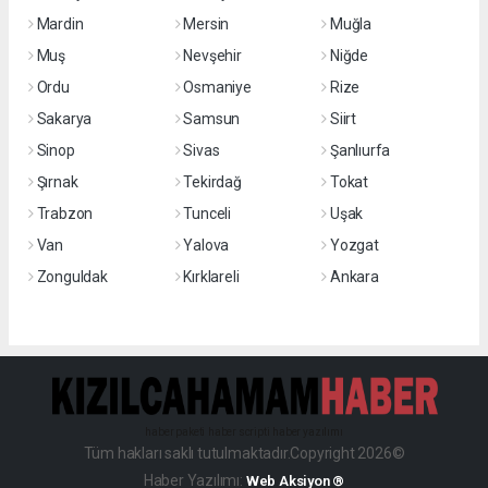
Mardin
Mersin
Muğla
Muş
Nevşehir
Niğde
Ordu
Osmaniye
Rize
Sakarya
Samsun
Siirt
Sinop
Sivas
Şanlıurfa
Şırnak
Tekirdağ
Tokat
Trabzon
Tunceli
Uşak
Van
Yalova
Yozgat
Zonguldak
Kırklareli
Ankara
haber paketi
haber scripti
haber yazılımı
Tüm hakları saklı tutulmaktadır.Copyright 2026©
Haber Yazılımı:
Web Aksiyon ®