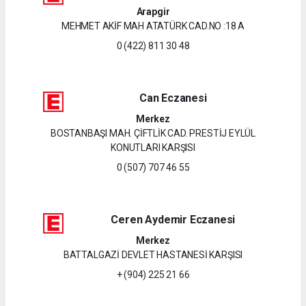
Arapgir
MEHMET AKİF MAH ATATÜRK CAD.NO :18 A
0 (422) 811 30 48
Can Eczanesi
Merkez
BOSTANBAŞI MAH. ÇİFTLİK CAD. PRESTİJ EYLÜL
KONUTLARI KARŞISI
0 (507) 707 46 55
Ceren Aydemir Eczanesi
Merkez
BATTALGAZİ DEVLET HASTANESİ KARŞISI
+ (904) 225 21 66