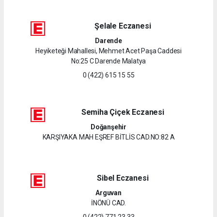
Şelale Eczanesi
Darende
Heyiketeği Mahallesi, Mehmet Acet Paşa Caddesi
No:25 C Darende Malatya
0 (422) 615 15 55
Semiha Çiçek Eczanesi
Doğanşehir
KARŞIYAKA MAH EŞREF BİTLİS CAD.NO:82 A
Sibel Eczanesi
Arguvan
İNÖNÜ CAD.
0 (422) 771 23 33