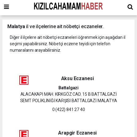
Malatya
il ve ilçelerine ait nöbetçi eczaneler.
Diğer il ilçelere ait nöbetçi eczaneleri öğrenmek için aşağıdan il
seçimi yapabilirsiniz. Nöbetçi eczene teyidi için telefon
numaralarını arayabilirsiniz.
Aksu Eczanesi
Battalgazi
ALACAKAPI MAH. KIRKGÖZ CAD. 15 B BATTALGAZİ
SEMT POLİKLİNİĞİ KARŞISI BATTALGAZİ MALATYA
0 (422) 841 27 40
Arapgir Eczanesi