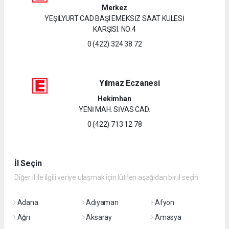
Merkez
YEŞİLYURT CAD BAŞI EMEKSİZ SAAT KULESİ
KARŞISI. NO:4
0 (422) 324 38 72
Yılmaz Eczanesi
Hekimhan
YENİ MAH. SİVAS CAD.
0 (422) 713 12 78
İl Seçin
Diğer il ile ilgili veriye ulaşmak için lütfen aşağıdan bir il seçin
Adana
Adıyaman
Afyon
Ağrı
Aksaray
Amasya