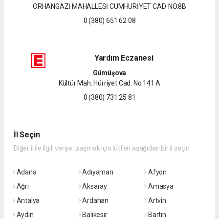
ORHANGAZİ MAHALLESİ CUMHURİYET CAD. NO.8B
0 (380) 651 62 08
Yardım Eczanesi
Gümüşova
Kültür Mah. Hürriyet Cad. No.141 A
0 (380) 731 25 81
İl Seçin
Diğer il ile ilgili veriye ulaşmak için lütfen aşağıdan bir il seçin
Adana
Adıyaman
Afyon
Ağrı
Aksaray
Amasya
Antalya
Ardahan
Artvin
Aydın
Balıkesir
Bartın