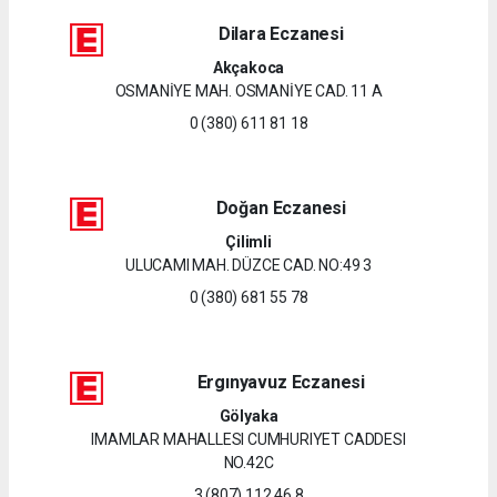
Dilara Eczanesi
Akçakoca
OSMANİYE MAH. OSMANİYE CAD. 11 A
0 (380) 611 81 18
Doğan Eczanesi
Çilimli
ULUCAMI MAH. DÜZCE CAD. NO:49 3
0 (380) 681 55 78
Ergınyavuz Eczanesi
Gölyaka
IMAMLAR MAHALLESI CUMHURIYET CADDESI
NO.42C
3 (807) 112 46 8