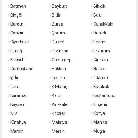
Batman
Bayburt
Bilecik
Bingöl
Bitlis
Bolu
Burdur
Bursa
Çanakkale
Çankırı
Çorum
Denizli
Diyarbakır
Düzce
Edirne
Elazığ
Erzincan
Erzurum
Eskişehir
Gaziantep
Giresun
Gümüşhane
Hakkari
Hatay
Iğdır
Isparta
İstanbul
İzmir
K.Maraş
Karabük
Karaman
Kars
Kastamonu
Kayseri
Kırıkkale
Kırşehir
Kilis
Kocaeli
Konya
Kütahya
Malatya
Manisa
Mardin
Mersin
Muğla