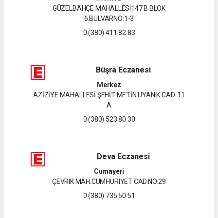
GÜZELBAHÇE MAHALLESI147 B BLOK
6.BULVARNO:1-3
0 (380) 411 82 83
Büşra Eczanesi
Merkez
AZİZİYE MAHALLESİ ŞEHİT METİN UYANIK CAD. 11
A
0 (380) 523 80 30
Deva Eczanesi
Cumayeri
ÇEVRIK MAH.CUMHURIYET CAD.NO:29
0 (380) 735 50 51