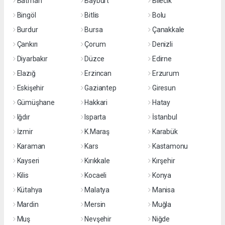
Batman
Bayburt
Bilecik
Bingöl
Bitlis
Bolu
Burdur
Bursa
Çanakkale
Çankırı
Çorum
Denizli
Diyarbakır
Düzce
Edirne
Elazığ
Erzincan
Erzurum
Eskişehir
Gaziantep
Giresun
Gümüşhane
Hakkari
Hatay
Iğdır
Isparta
İstanbul
İzmir
K.Maraş
Karabük
Karaman
Kars
Kastamonu
Kayseri
Kırıkkale
Kırşehir
Kilis
Kocaeli
Konya
Kütahya
Malatya
Manisa
Mardin
Mersin
Muğla
Muş
Nevşehir
Niğde