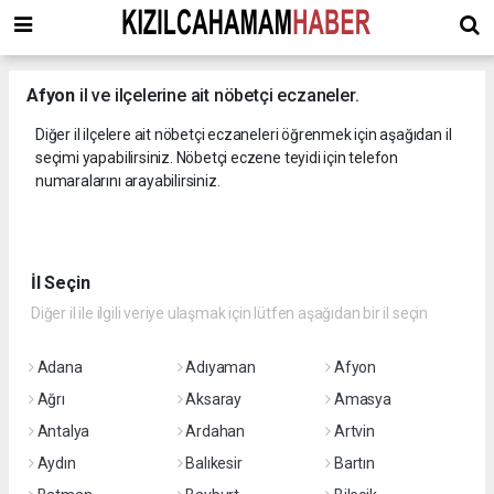
Afyon
il ve ilçelerine ait nöbetçi eczaneler.
Diğer il ilçelere ait nöbetçi eczaneleri öğrenmek için aşağıdan il
seçimi yapabilirsiniz. Nöbetçi eczene teyidi için telefon
numaralarını arayabilirsiniz.
İl Seçin
Diğer il ile ilgili veriye ulaşmak için lütfen aşağıdan bir il seçin
Adana
Adıyaman
Afyon
Ağrı
Aksaray
Amasya
Antalya
Ardahan
Artvin
Aydın
Balıkesir
Bartın