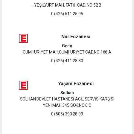
, YEŞİLYURT MAH. FATİH CAD. NO:52 B
0 (426) 511 25 95
Nur Eczanesi
Genç
CUMHURİYET MAH.CUMHURİYET CAD.NO:166 A
0 (426) 411 28 80
Yaşam Eczanesi
Solhan
SOLHAN DEVLET HASTANESİ ACİL SERVİS KARŞISI
YENİ MAH.345.SOK.NO:6 C
0 (505) 390 28 99