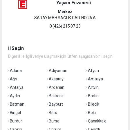
Yaşam Eczanesi
Merkez
SARAY MAH.SAĞLIK CAD. NO:26 A
0 (426) 215 07 23
İl Seçin
Diğer il ile ilgili veriye ulaşmak için lütfen aşağıdan bir il seçin
Adana
Adıyaman
Afyon
Ağrı
Aksaray
Amasya
Antalya
Ardahan
Artvin
Aydın
Balıkesir
Bartın
Batman
Bayburt
Bilecik
Bingöl
Bitlis
Bolu
Burdur
Bursa
Çanakkale
Çankırı
Çorum
Denizli