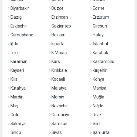
Diyarbakır
Düzce
Edirne
Elazığ
Erzincan
Erzurum
Eskişehir
Gaziantep
Giresun
Gümüşhane
Hakkari
Hatay
Iğdır
Isparta
İstanbul
İzmir
K.Maraş
Karabük
Karaman
Kars
Kastamonu
Kayseri
Kırıkkale
Kırşehir
Kilis
Kocaeli
Konya
Kütahya
Malatya
Manisa
Mardin
Mersin
Muğla
Muş
Nevşehir
Niğde
Ordu
Osmaniye
Rize
Sakarya
Samsun
Siirt
Sinop
Sivas
Şanlıurfa