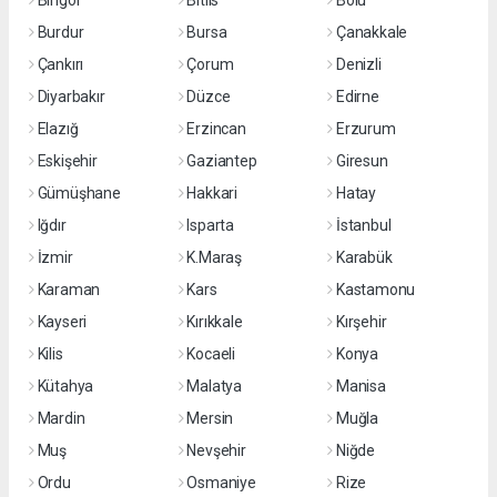
Bingöl
Bitlis
Bolu
Burdur
Bursa
Çanakkale
Çankırı
Çorum
Denizli
Diyarbakır
Düzce
Edirne
Elazığ
Erzincan
Erzurum
Eskişehir
Gaziantep
Giresun
Gümüşhane
Hakkari
Hatay
Iğdır
Isparta
İstanbul
İzmir
K.Maraş
Karabük
Karaman
Kars
Kastamonu
Kayseri
Kırıkkale
Kırşehir
Kilis
Kocaeli
Konya
Kütahya
Malatya
Manisa
Mardin
Mersin
Muğla
Muş
Nevşehir
Niğde
Ordu
Osmaniye
Rize