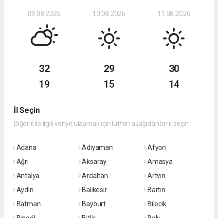
09.08.2026
10.08.2026
11.08.2026
32
29
30
19
15
14
İl Seçin
Diğer il ile ilgili veriye ulaşmak için lütfen aşağıdan bir il seçin
Adana
Adıyaman
Afyon
Ağrı
Aksaray
Amasya
Antalya
Ardahan
Artvin
Aydın
Balıkesir
Bartın
Batman
Bayburt
Bilecik