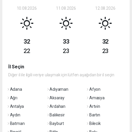
10.08.2026
11.08.2026
12.08.2026
32
33
32
22
23
23
İl Seçin
Diğer il ile ilgili veriye ulaşmak için lütfen aşağıdan bir il seçin
Adana
Adıyaman
Afyon
Ağrı
Aksaray
Amasya
Antalya
Ardahan
Artvin
Aydın
Balıkesir
Bartın
Batman
Bayburt
Bilecik