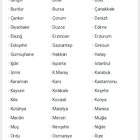
Bingöl
Bitlis
Bolu
Burdur
Bursa
Çanakkale
Çankırı
Çorum
Denizli
Diyarbakır
Düzce
Edirne
Elazığ
Erzincan
Erzurum
Eskişehir
Gaziantep
Giresun
Gümüşhane
Hakkari
Hatay
Iğdır
Isparta
İstanbul
İzmir
K.Maraş
Karabük
Karaman
Kars
Kastamonu
Kayseri
Kırıkkale
Kırşehir
Kilis
Kocaeli
Konya
Kütahya
Malatya
Manisa
Mardin
Mersin
Muğla
Muş
Nevşehir
Niğde
Ordu
Osmaniye
Rize