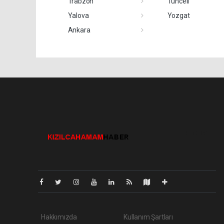
Trabzon
Tunceli
Yalova
Yozgat
Ankara
Pro-0.149
Hakkımızda
Kullanım Şartları