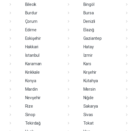
Bilecik
Bingöl
Burdur
Bursa
Çorum
Denizli
Edirne
Elazığ
Eskişehir
Gaziantep
Hakkari
Hatay
İstanbul
İzmir
Karaman
Kars
Kırıkkale
Kırşehir
Konya
Kütahya
Mardin
Mersin
Nevşehir
Niğde
Rize
Sakarya
Sinop
Sivas
Tekirdağ
Tokat