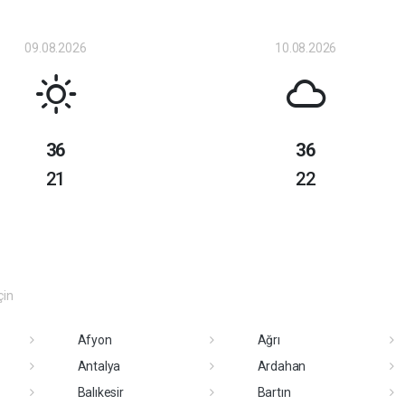
09.08.2026
10.08.2026
36
36
21
22
çin
Afyon
Ağrı
Antalya
Ardahan
Balıkesir
Bartın