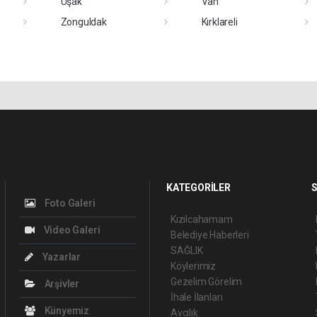
Uşak
Van
Zonguldak
Kırklareli
KATEGORİLER
S
Foto Galeri
Kızılcahamam
Video Galeri
Belediye Haberleri
SAĞLIK
Yazarlar
Köylerimiz
Gezelim Görelim
Arşivler
İhale İlanları
Künyemiz
Avcılık