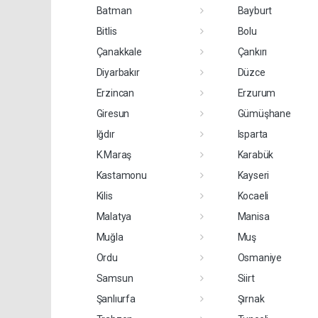
Batman
Bayburt
Bitlis
Bolu
Çanakkale
Çankırı
Diyarbakır
Düzce
Erzincan
Erzurum
Giresun
Gümüşhane
Iğdır
Isparta
K.Maraş
Karabük
Kastamonu
Kayseri
Kilis
Kocaeli
Malatya
Manisa
Muğla
Muş
Ordu
Osmaniye
Samsun
Siirt
Şanlıurfa
Şırnak