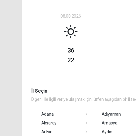
08.08.2026
36
22
İl Seçin
Diğer il ile ilgili veriye ulaşmak için lütfen aşağıdan bir il se
Adana
Adıyaman
Aksaray
Amasya
Artvin
Aydın