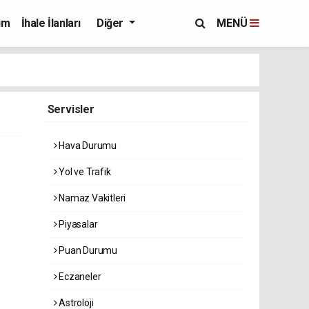
im
İhale İlanları
Diğer
MENÜ
Servisler
Hava Durumu
Yol ve Trafik
Namaz Vakitleri
Piyasalar
Puan Durumu
Eczaneler
Astroloji