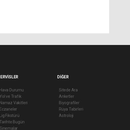
ERVİSLER
DİĞER
Hava Durumu
Sitede Ara
Yol ve Trafik
Anketler
Namaz Vakitleri
Biyografiler
Eczaneler
Rüya Tabirleri
Lig Fikstürü
Astroloji
Tarihte Bugün
Sinemalar