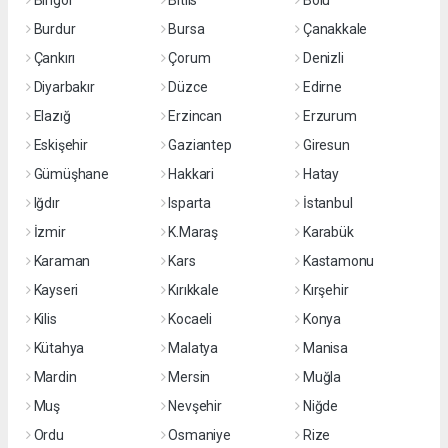
Bingöl
Bitlis
Bolu
Burdur
Bursa
Çanakkale
Çankırı
Çorum
Denizli
Diyarbakır
Düzce
Edirne
Elazığ
Erzincan
Erzurum
Eskişehir
Gaziantep
Giresun
Gümüşhane
Hakkari
Hatay
Iğdır
Isparta
İstanbul
İzmir
K.Maraş
Karabük
Karaman
Kars
Kastamonu
Kayseri
Kırıkkale
Kırşehir
Kilis
Kocaeli
Konya
Kütahya
Malatya
Manisa
Mardin
Mersin
Muğla
Muş
Nevşehir
Niğde
Ordu
Osmaniye
Rize