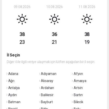
09.08.2026
10.08.2026
11.08.2026
38
36
38
23
21
19
İl Seçin
Diğer il ile ilgili veriye ulaşmak için lütfen aşağıdan bir il seçin
Adana
Adıyaman
Afyon
Ağrı
Aksaray
Amasya
Antalya
Ardahan
Artvin
Aydın
Balıkesir
Bartın
Batman
Bayburt
Bilecik