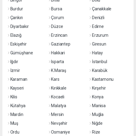
Bingöl
Bitlis
Bolu
Burdur
Bursa
Çanakkale
Çankırı
Çorum
Denizli
Diyarbakır
Düzce
Edirne
Elazığ
Erzincan
Erzurum
Eskişehir
Gaziantep
Giresun
Gümüşhane
Hakkari
Hatay
Iğdır
Isparta
İstanbul
İzmir
K.Maraş
Karabük
Karaman
Kars
Kastamonu
Kayseri
Kırıkkale
Kırşehir
Kilis
Kocaeli
Konya
Kütahya
Malatya
Manisa
Mardin
Mersin
Muğla
Muş
Nevşehir
Niğde
Ordu
Osmaniye
Rize