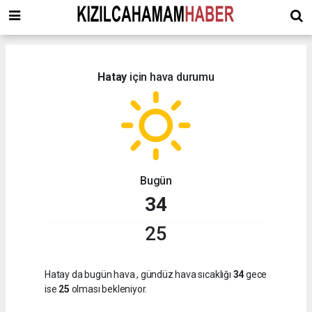
Hatay
için hava durumu
Bugün
34
25
Hatay da bugün hava
, gündüz hava sıcaklığı
34
gece
ise
25
olması bekleniyor.