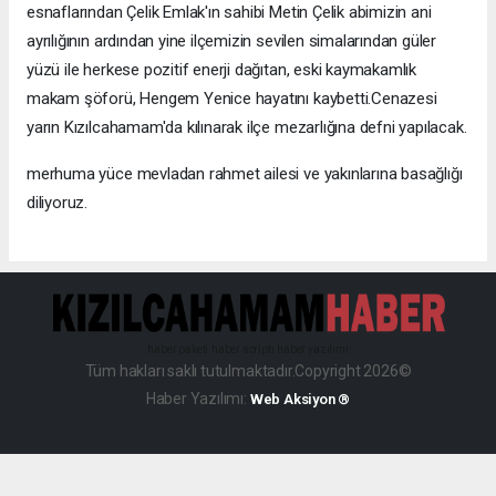
esnaflarından Çelik Emlak'ın sahibi Metin Çelik abimizin ani
ayrılığının ardından yine ilçemizin sevilen simalarından güler
yüzü ile herkese pozitif enerji dağıtan, eski kaymakamlık
makam şöforü, Hengem Yenice hayatını kaybetti.Cenazesi
yarın Kızılcahamam'da kılınarak ilçe mezarlığına defni yapılacak.
merhuma yüce mevladan rahmet ailesi ve yakınlarına basağlığı
diliyoruz.
haber paketi
haber scripti
haber yazılımı
Tüm hakları saklı tutulmaktadır.Copyright 2026©
Haber Yazılımı:
Web Aksiyon ®