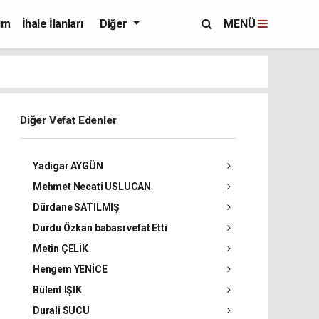
im
İhale İlanları
Diğer
MENÜ
Diğer Vefat Edenler
Yadigar AYGÜN
Mehmet Necati USLUCAN
Dürdane SATILMIŞ
Durdu Özkan babası vefat Etti
Metin ÇELİK
Hengem YENİCE
Bülent IŞIK
Durali SUCU