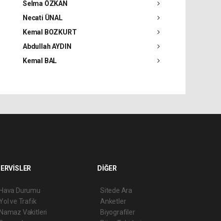
Selma ÖZKAN
Necati ÜNAL
Kemal BOZKURT
Abdullah AYDIN
Kemal BAL
ERVİSLER
DİĞER
Hava Durumu
Sitede Ara
Yol ve Trafik
Anketler
Namaz Vakitleri
Biyografiler