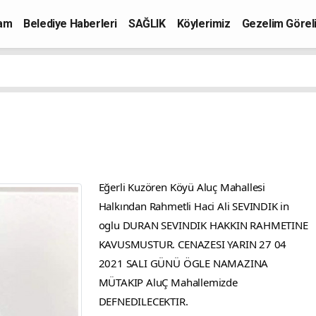
mam
Belediye Haberleri
SAĞLIK
Köylerimiz
Gezelim Görel
Eğerli Kuzören Köyü Aluç Mahallesi
Halkından Rahmetli Haci Ali SEVINDIK in
oglu DURAN SEVINDIK HAKKIN RAHMETINE
KAVUSMUSTUR. CENAZESI YARIN 27 04
2021 SALI GÜNÜ ÖGLE NAMAZINA
MÜTAKIP AluÇ Mahallemizde
DEFNEDILECEKTIR.