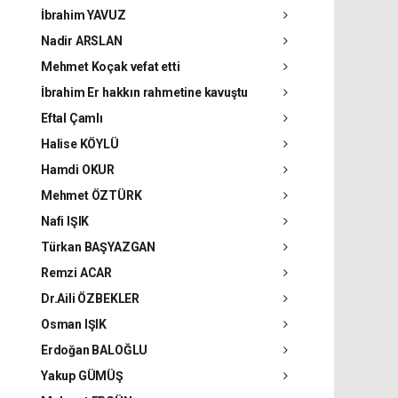
İbrahim YAVUZ
Nadir ARSLAN
Mehmet Koçak vefat etti
İbrahim Er hakkın rahmetine kavuştu
Eftal Çamlı
Halise KÖYLÜ
Hamdi OKUR
Mehmet ÖZTÜRK
Nafi IŞIK
Türkan BAŞYAZGAN
Remzi ACAR
Dr.Aili ÖZBEKLER
Osman IŞIK
Erdoğan BALOĞLU
Yakup GÜMÜŞ