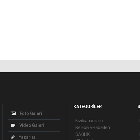
KATEGORİLER
S
Foto Galeri
Kızılcahamam
Video Galeri
Belediye Haberleri
SAĞLIK
Yazarlar