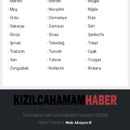
Mardin
Mersin
Muğla
Muş
Nevşehir
Niğde
Ordu
Osmaniye
Rize
Sakarya
Samsun
Siirt
Sinop
Sivas
Şanlıurfa
Şırnak
Tekirdağ
Tokat
Trabzon
Tunceli
Uşak
Van
Yalova
Yozgat
Zonguldak
Kırklareli
Ankara
haber paketi
haber scripti
haber yazılımı
Tüm hakları saklı tutulmaktadır.Copyright 2026©
Haber Yazılımı:
Web Aksiyon ®