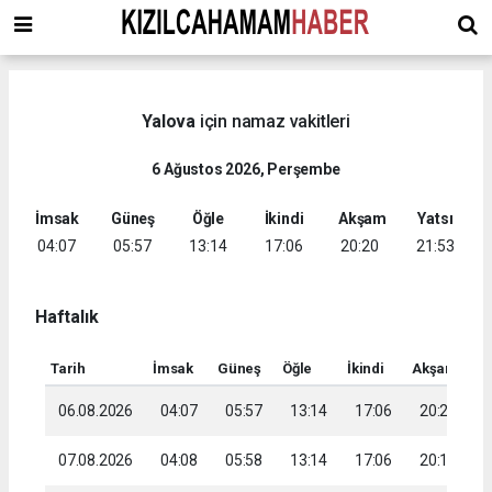
Yalova
için namaz vakitleri
6 Ağustos 2026, Perşembe
İmsak
Güneş
Öğle
İkindi
Akşam
Yatsı
04:07
05:57
13:14
17:06
20:20
21:53
Haftalık
Tarih
İmsak
Güneş
Öğle
İkindi
Akşam
Ya
06.08.2026
04:07
05:57
13:14
17:06
20:20
2
07.08.2026
04:08
05:58
13:14
17:06
20:19
2