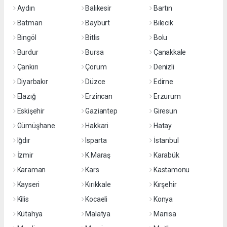
Aydın
Balıkesir
Bartın
Batman
Bayburt
Bilecik
Bingöl
Bitlis
Bolu
Burdur
Bursa
Çanakkale
Çankırı
Çorum
Denizli
Diyarbakır
Düzce
Edirne
Elazığ
Erzincan
Erzurum
Eskişehir
Gaziantep
Giresun
Gümüşhane
Hakkari
Hatay
Iğdır
Isparta
İstanbul
İzmir
K.Maraş
Karabük
Karaman
Kars
Kastamonu
Kayseri
Kırıkkale
Kırşehir
Kilis
Kocaeli
Konya
Kütahya
Malatya
Manisa