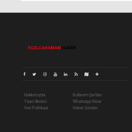
Pro-0.173
Hakkımızda
Kullanım Şartları
Yayın İlkeleri
Whatsapp İhbar
Veri Politikası
Haber Gönder