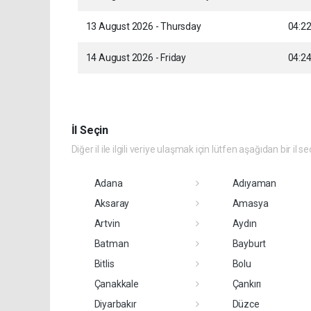
13 August 2026 - Thursday
04:2
14 August 2026 - Friday
04:2
İl Seçin
Diğer il ile ilgili veriye ulaşmak için lütfen aşağıdan bir il se
Adana
Adıyaman
Aksaray
Amasya
Artvin
Aydın
Batman
Bayburt
Bitlis
Bolu
Çanakkale
Çankırı
Diyarbakır
Düzce