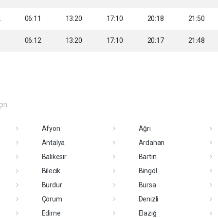
2
06:11
13:20
17:10
20:18
21:50
4
06:12
13:20
17:10
20:17
21:48
çin
Afyon
Ağrı
Antalya
Ardahan
Balıkesir
Bartın
Bilecik
Bingöl
Burdur
Bursa
Çorum
Denizli
Edirne
Elazığ