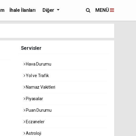
im
İhale İlanları
Diğer
MENÜ
Servisler
Hava Durumu
Yol ve Trafik
Namaz Vakitleri
Piyasalar
Puan Durumu
Eczaneler
Astroloji