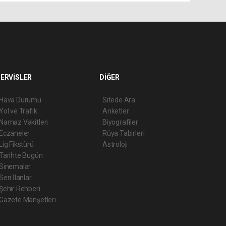
ERVİSLER
DİĞER
Hava Durumu
Sitede Ara
Yol ve Trafik
Anketler
Namaz Vakitleri
Biyografiler
Eczaneler
Rüya Tabirleri
Lig Fikstürü
Astroloji
Tarihte Bugün
Sinemalar
Seri İlanlar
Şehir Rehberi
Gazete Manşetleri