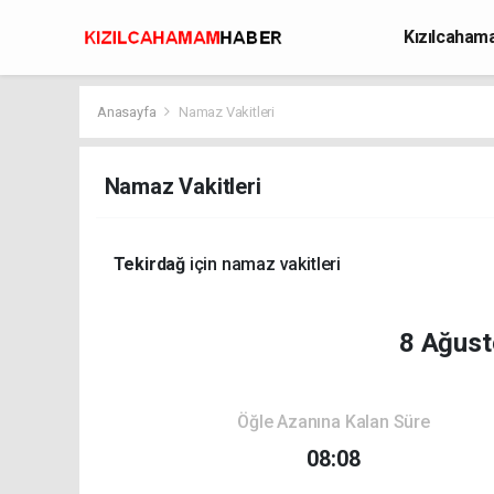
Kızılcaha
Avcılık
Anasayfa
Namaz Vakitleri
Namaz Vakitleri
Tekirdağ
için namaz vakitleri
8 Ağust
Öğle Azanına Kalan Süre
08:08