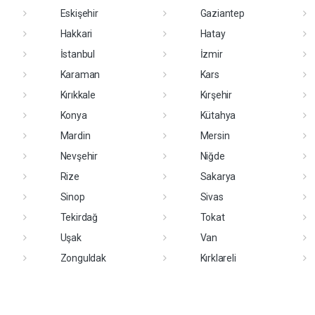
Eskişehir
Gaziantep
Hakkari
Hatay
İstanbul
İzmir
Karaman
Kars
Kırıkkale
Kırşehir
Konya
Kütahya
Mardin
Mersin
Nevşehir
Niğde
Rize
Sakarya
Sinop
Sivas
Tekirdağ
Tokat
Uşak
Van
Zonguldak
Kırklareli