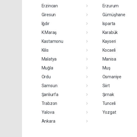
Erzincan
Erzurum
Giresun
Gümüşhane
Iğdır
Isparta
K.Maraş
Karabük
Kastamonu
Kayseri
Kilis
Kocaeli
Malatya
Manisa
Muğla
Muş
Ordu
Osmaniye
Samsun
Siirt
Şanlıurfa
Şırnak
Trabzon
Tunceli
Yalova
Yozgat
Ankara