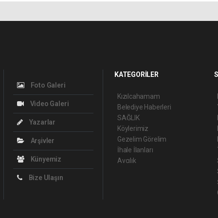
KATEGORİLER
S
Foto Galeri
Kızılcahamam
Video Galeri
Belediye Haberleri
SAĞLIK
Yazarlar
Köylerimiz
Gezelim Görelim
Arşivler
İhale İlanları
Künyemiz
Avcılık
Bize Ulaşın