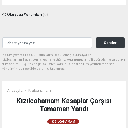
Okuyucu Yorumları
(0)
Gönder
Yorum yazarak Topluluk Kuralları’nı kabul etmiş bulunuyor ve
kizilcahamamhaber.com sitesine yaptığınız yorumunuzla ilgili doğrudan veya dolaylı
tüm sorumluluğu tek başınıza üstleniyorsunuz. Yazılan tüm yorumlardan site
yönetimi hiçbir şekilde sorumlu tutulamaz.
Anasayfa
Kızılcahamam
Kızılcahamam Kasaplar Çarşısı
Tamamen Yandı
KIZILCAHAMAM