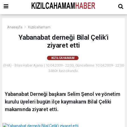
Anasayfa
Kızılcahamam
Yabanabat derneği Bilal Çelik'i
ziyaret etti
KIZILCAHAMAM
(İHA) - İhlas Haber Ajansı | 10.04.2009 - 22:00, Güncelleme: 10.04.2009 - 22:00
3460+ kez okundu.
Yabanabat Derneği başkanı Selim Şenol ve yönetim
kurulu üyeleri bugün ilçe kaymakamı Bilal Çeliki
makamında ziyaret etti.