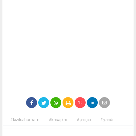
#kızılcahamam
#kasaplar
#çarşısı
#yandı