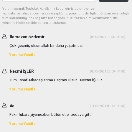
Yorum yazarak Topluluk Kuralları’nı kabul etmiş bulunuyor ve
kizilcahamamhaber.com sitesine yaptığınız yorumunuzla ilgili doğrudan veya dolaylı
tüm sorumluluğu tek başınıza üstleniyorsunuz. Yazılan tüm yorumlardan site
yönetimi hiçbir şekilde sorumlu tutulamaz.
Ramazan özdemir
(08.04.2021 11:50 - #162)
Çok geçmiş olsun allah bir daha yaşatmasın
Yorumu Yanıtla
Necmi İŞLER
(08.04.2021 22:09 - #163)
Tüm Esnaf Arkadaşlarıma Geçmiş Olsun . Necmi İŞLER
Yorumu Yanıtla
Aa
(11.04.2021 01:42 - #165)
Fakir fukara yiyemezken bütün etler bedava gitti
Yorumu Yanıtla