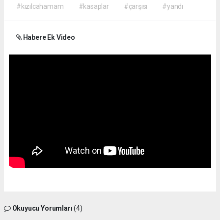
#kızılcahamam
#kasaplar
#çarşısı
#yandı
Habere Ek Video
Okuyucu Yorumları
(4)