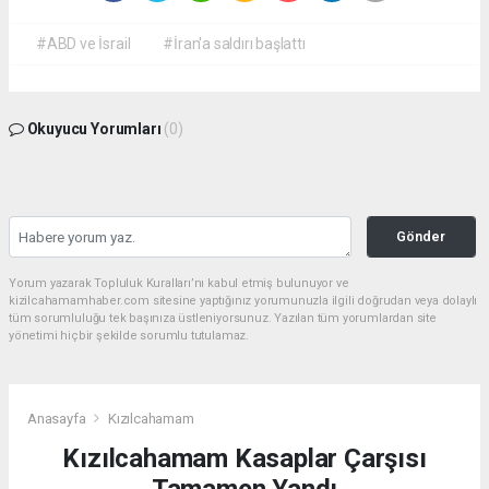
#ABD ve İsrail
#İran'a saldırı başlattı
Okuyucu Yorumları
(0)
Gönder
Yorum yazarak Topluluk Kuralları’nı kabul etmiş bulunuyor ve
kizilcahamamhaber.com sitesine yaptığınız yorumunuzla ilgili doğrudan veya dolaylı
tüm sorumluluğu tek başınıza üstleniyorsunuz. Yazılan tüm yorumlardan site
yönetimi hiçbir şekilde sorumlu tutulamaz.
Anasayfa
Kızılcahamam
Kızılcahamam Kasaplar Çarşısı