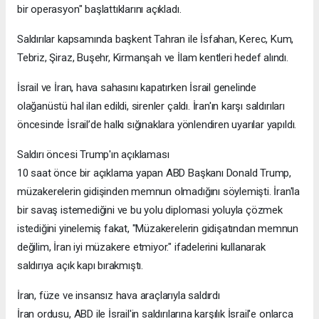
bir operasyon" başlattıklarını açıkladı.
Saldırılar kapsamında başkent Tahran ile İsfahan, Kerec, Kum,
Tebriz, Şiraz, Buşehr, Kirmanşah ve İlam kentleri hedef alındı.
İsrail ve İran, hava sahasını kapatırken İsrail genelinde
olağanüstü hal ilan edildi, sirenler çaldı. İran'ın karşı saldırıları
öncesinde İsrail’de halkı sığınaklara yönlendiren uyarılar yapıldı.
Saldırı öncesi Trump'ın açıklaması
10 saat önce bir açıklama yapan ABD Başkanı Donald Trump,
müzakerelerin gidişinden memnun olmadığını söylemişti. İran'la
bir savaş istemediğini ve bu yolu diplomasi yoluyla çözmek
istediğini yinelemiş fakat, "Müzakerelerin gidişatından memnun
değilim, İran iyi müzakere etmiyor." ifadelerini kullanarak
saldırıya açık kapı bırakmıştı.
İran, füze ve insansız hava araçlarıyla saldırdı
İran ordusu, ABD ile İsrail'in saldırılarına karşılık İsrail'e onlarca