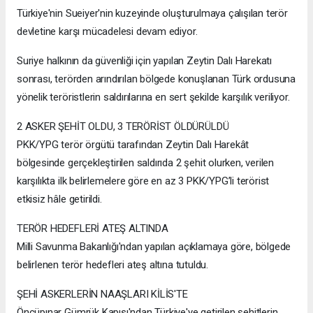
Türkiye'nin Sueiyer'nin kuzeyinde oluşturulmaya çalışılan terör
devletine karşı mücadelesi devam ediyor.
Suriye halkının da güvenliği için yapılan Zeytin Dalı Harekatı
sonrası, terörden arındırılan bölgede konuşlanan Türk ordusuna
yönelik teröristlerin saldırılarına en sert şekilde karşılık veriliyor.
2 ASKER ŞEHİT OLDU, 3 TERÖRİST ÖLDÜRÜLDÜ
PKK/YPG terör örgütü tarafından Zeytin Dalı Harekât
bölgesinde gerçekleştirilen saldırıda 2 şehit olurken, verilen
karşılıkta ilk belirlemelere göre en az 3 PKK/YPG’li terörist
etkisiz hâle getirildi.
TERÖR HEDEFLERİ ATEŞ ALTINDA
Milli Savunma Bakanlığı'ndan yapılan açıklamaya göre, bölgede
belirlenen terör hedefleri ateş altına tutuldu.
ŞEHİ ASKERLERİN NAAŞLARI KİLİS'TE
Öncüpınar Gümrük Kapısı'ndan Türkiye'ye getirilen şehitlerin