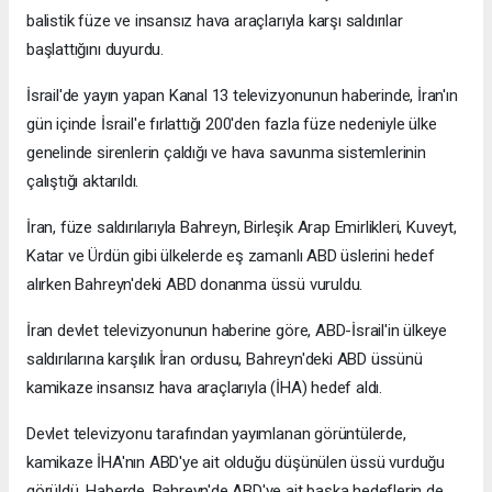
balistik füze ve insansız hava araçlarıyla karşı saldırılar
başlattığını duyurdu.
İsrail'de yayın yapan Kanal 13 televizyonunun haberinde, İran'ın
gün içinde İsrail'e fırlattığı 200'den fazla füze nedeniyle ülke
genelinde sirenlerin çaldığı ve hava savunma sistemlerinin
çalıştığı aktarıldı.
İran, füze saldırılarıyla Bahreyn, Birleşik Arap Emirlikleri, Kuveyt,
Katar ve Ürdün gibi ülkelerde eş zamanlı ABD üslerini hedef
alırken Bahreyn'deki ABD donanma üssü vuruldu.
İran devlet televizyonunun haberine göre, ABD-İsrail'in ülkeye
saldırılarına karşılık İran ordusu, Bahreyn'deki ABD üssünü
kamikaze insansız hava araçlarıyla (İHA) hedef aldı.
Devlet televizyonu tarafından yayımlanan görüntülerde,
kamikaze İHA'nın ABD'ye ait olduğu düşünülen üssü vurduğu
görüldü. Haberde, Bahreyn'de ABD'ye ait başka hedeflerin de