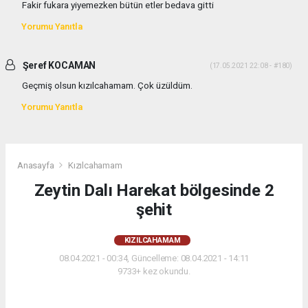
Fakir fukara yiyemezken bütün etler bedava gitti
Yorumu Yanıtla
Şeref KOCAMAN
(17.05.2021 22:08 - #180)
Geçmiş olsun kızılcahamam. Çok üzüldüm.
Yorumu Yanıtla
Anasayfa
Kızılcahamam
Zeytin Dalı Harekat bölgesinde 2
şehit
KIZILCAHAMAM
08.04.2021 - 00:34, Güncelleme: 08.04.2021 - 14:11
9733+ kez okundu.