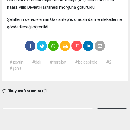
naaşı, Kilis Devlet Hastanesi morguna götürüldü.
Şehitlerin cenazelerinin Gaziantep'e, oradan da memleketlerine
gönderileceği öğrenildi.
#zeytin
#dalı
#harekat
#bölgesinde
#2
#şehit
Okuyucu Yorumları
(1)
Gönder
Yorum yazarak Topluluk Kuralları’nı kabul etmiş bulunuyor ve