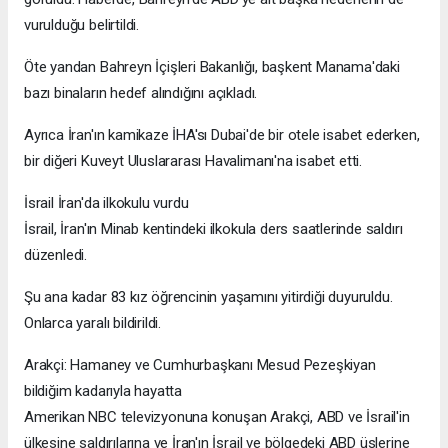
vurulduğu belirtildi.
Öte yandan Bahreyn İçişleri Bakanlığı, başkent Manama'daki
bazı binaların hedef alındığını açıkladı.
Ayrıca İran'ın kamikaze İHA'sı Dubai'de bir otele isabet ederken,
bir diğeri Kuveyt Uluslararası Havalimanı'na isabet etti.
İsrail İran'da ilkokulu vurdu
İsrail, İran'ın Minab kentindeki ilkokula ders saatlerinde saldırı
düzenledi.
Şu ana kadar 83 kız öğrencinin yaşamını yitirdiği duyuruldu.
Onlarca yaralı bildirildi.
Arakçi: Hamaney ve Cumhurbaşkanı Mesud Pezeşkiyan
bildiğim kadarıyla hayatta
Amerikan NBC televizyonuna konuşan Arakçi, ABD ve İsrail'in
ülkesine saldırılarına ve İran'ın İsrail ve bölgedeki ABD üslerine