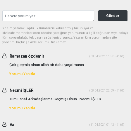
Gönder
Yorum yazarak Topluluk Kuralları’nı kabul etmiş bulunuyor ve
kizilcahamamhaber.com sitesine yaptığınız yorumunuzla ilgili doğrudan veya dolaylı
tüm sorumluluğu tek başınıza üstleniyorsunuz. Yazılan tüm yorumlardan site
yönetimi hiçbir şekilde sorumlu tutulamaz.
Ramazan özdemir
(08.04.2021 11:50 - #162)
Çok geçmiş olsun allah bir daha yaşatmasın
Yorumu Yanıtla
Necmi İŞLER
(08.04.2021 22:09 - #163)
Tüm Esnaf Arkadaşlarıma Geçmiş Olsun . Necmi İŞLER
Yorumu Yanıtla
Aa
(11.04.2021 01:42 - #165)