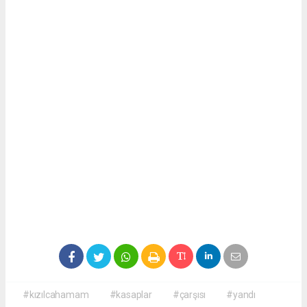
#kızılcahamam
#kasaplar
#çarşısı
#yandı