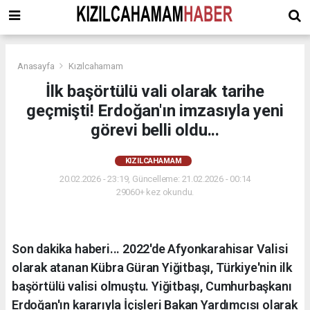
Anasayfa
Kızılcahamam
İlk başörtülü vali olarak tarihe
geçmişti! Erdoğan'ın imzasıyla yeni
görevi belli oldu...
KIZILCAHAMAM
20.02.2026 - 23:19, Güncelleme: 21.02.2026 - 00:14
29060+ kez okundu.
Son dakika haberi... 2022'de Afyonkarahisar Valisi
olarak atanan Kübra Güran Yiğitbaşı, Türkiye'nin ilk
başörtülü valisi olmuştu. Yiğitbaşı, Cumhurbaşkanı
Erdoğan'ın kararıyla İçişleri Bakan Yardımcısı olarak