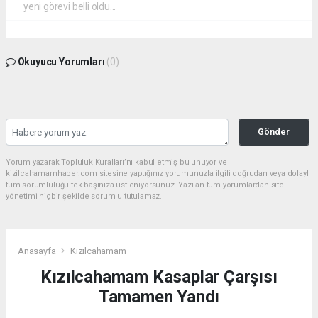
yeni görevi belli oldu...
Okuyucu Yorumları
(0)
Gönder
Yorum yazarak Topluluk Kuralları’nı kabul etmiş bulunuyor ve
kizilcahamamhaber.com sitesine yaptığınız yorumunuzla ilgili doğrudan veya dolaylı
tüm sorumluluğu tek başınıza üstleniyorsunuz. Yazılan tüm yorumlardan site
yönetimi hiçbir şekilde sorumlu tutulamaz.
Anasayfa
Kızılcahamam
Kızılcahamam Kasaplar Çarşısı
Tamamen Yandı