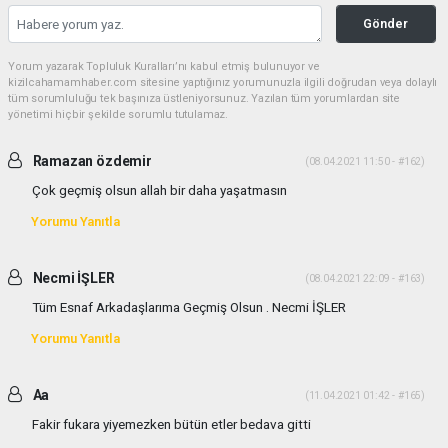
Gönder
Yorum yazarak Topluluk Kuralları’nı kabul etmiş bulunuyor ve
kizilcahamamhaber.com sitesine yaptığınız yorumunuzla ilgili doğrudan veya dolaylı
tüm sorumluluğu tek başınıza üstleniyorsunuz. Yazılan tüm yorumlardan site
yönetimi hiçbir şekilde sorumlu tutulamaz.
Ramazan özdemir
(08.04.2021 11:50 - #162)
Çok geçmiş olsun allah bir daha yaşatmasın
Yorumu Yanıtla
Necmi İŞLER
(08.04.2021 22:09 - #163)
Tüm Esnaf Arkadaşlarıma Geçmiş Olsun . Necmi İŞLER
Yorumu Yanıtla
Aa
(11.04.2021 01:42 - #165)
Fakir fukara yiyemezken bütün etler bedava gitti