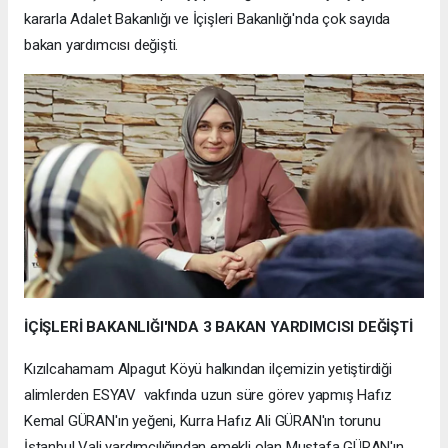
kararla Adalet Bakanlığı ve İçişleri Bakanlığı'nda çok sayıda
bakan yardımcısı değişti.
İÇİŞLERİ BAKANLIĞI'NDA 3 BAKAN YARDIMCISI DEĞİŞTİ
Kızılcahamam Alpagut Köyü halkından ilçemizin yetiştirdiği
alimlerden ESYAV vakfında uzun süre görev yapmış Hafız
Kemal GÜRAN'ın yeğeni, Kurra Hafız Ali GÜRAN'ın torunu
İstanbul Vali yardımcılığından emekli olan Mustafa GÜRAN'ın