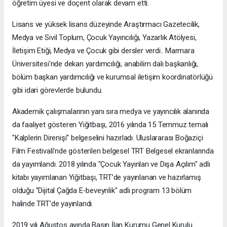
öğretim üyesi ve doçent olarak devam etti.
Lisans ve yüksek lisans düzeyinde Araştırmacı Gazetecilik,
Medya ve Sivil Toplum, Çocuk Yayıncılığı, Yazarlık Atölyesi,
İletişim Etiği, Medya ve Çocuk gibi dersler verdi.. Marmara
Üniversitesi'nde dekan yardımcılığı, anabilim dalı başkanlığı,
bölüm başkan yardımcılığı ve kurumsal iletişim koordinatörlüğü
gibi idari görevlerde bulundu.
Akademik çalışmalarının yanı sıra medya ve yayıncılık alanında
da faaliyet gösteren Yiğitbaşı, 2016 yılında 15 Temmuz temalı
"Kalplerin Direnişi" belgeselini hazırladı. Uluslararası Boğaziçi
Film Festivali’nde gösterilen belgesel TRT Belgesel ekranlarında
da yayımlandı. 2018 yılında "Çocuk Yayınları ve Dışa Açılım" adlı
kitabı yayımlanan Yiğitbaşı, TRT’de yayınlanan ve hazırlamış
olduğu "Dijital Çağda E-beveynlik" adlı program 13 bölüm
halinde TRT'de yayınlandı.
2019 yılı Ağustos ayında Basın İlan Kurumu Genel Kurulu