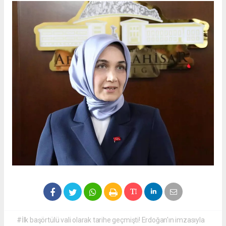
#İlk başörtülü vali olarak tarihe geçmişti! Erdoğan'ın imzasıyla