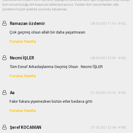
tüm sorumluluğu tek başınıza üstleniyorsunuz. Yazılan tüm yorumlardan site
yönetimi hiçbir şekilde sorumlu tutulamaz.
Ramazan özdemir
(08.04.2021 11:50 - #162)
Çok geçmiş olsun allah bir daha yaşatmasın
Yorumu Yanıtla
Necmi İŞLER
(08.04.2021 22:09 - #163)
Tüm Esnaf Arkadaşlarıma Geçmiş Olsun . Necmi İŞLER
Yorumu Yanıtla
Aa
(11.04.2021 01:42 - #165)
Fakir fukara yiyemezken bütün etler bedava gitti
Yorumu Yanıtla
Şeref KOCAMAN
(17.05.2021 22:08 - #180)