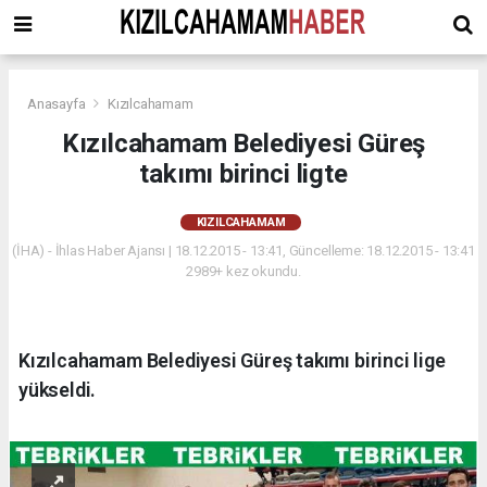
Anasayfa
Kızılcahamam
Kızılcahamam Belediyesi Güreş
takımı birinci ligte
KIZILCAHAMAM
(İHA) - İhlas Haber Ajansı | 18.12.2015 - 13:41, Güncelleme: 18.12.2015 - 13:41
2989+ kez okundu.
Kızılcahamam Belediyesi Güreş takımı birinci lige
yükseldi.