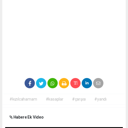
#kızılcahamam
#kasaplar
#çarşısı
#yandı
Habere Ek Video