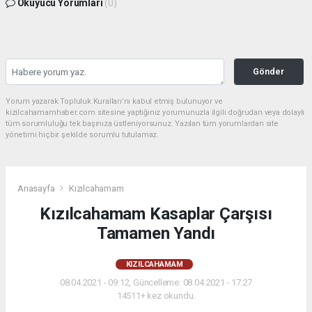
Okuyucu Yorumları
(0)
Gönder
Yorum yazarak Topluluk Kuralları’nı kabul etmiş bulunuyor ve
kizilcahamamhaber.com sitesine yaptığınız yorumunuzla ilgili doğrudan veya dolaylı
tüm sorumluluğu tek başınıza üstleniyorsunuz. Yazılan tüm yorumlardan site
yönetimi hiçbir şekilde sorumlu tutulamaz.
Anasayfa
Kızılcahamam
Kızılcahamam Kasaplar Çarşısı
Tamamen Yandı
KIZILCAHAMAM
08.04.2021 - 09:12, Güncelleme: 08.04.2021 - 17:27
14511+ kez okundu.