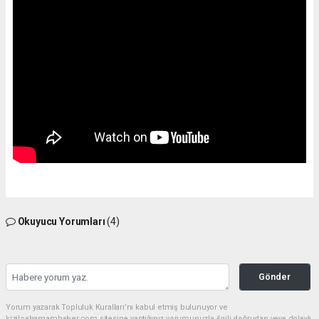
Okuyucu Yorumları
(4)
Gönder
Yorum yazarak Topluluk Kuralları’nı kabul etmiş bulunuyor ve
kizilcahamamhaber.com sitesine yaptığınız yorumunuzla ilgili doğrudan veya dolaylı