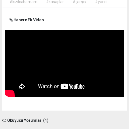
#kızılcahamam
#kasaplar
#çarşısı
#yandı
Habere Ek Video
Okuyucu Yorumları
(4)