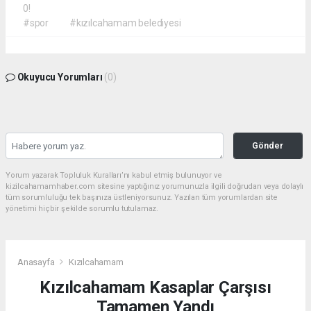
0!
#spor
#kızılcahamam belediyesi
Okuyucu Yorumları
(0)
Gönder
Yorum yazarak Topluluk Kuralları’nı kabul etmiş bulunuyor ve
kizilcahamamhaber.com sitesine yaptığınız yorumunuzla ilgili doğrudan veya dolaylı
tüm sorumluluğu tek başınıza üstleniyorsunuz. Yazılan tüm yorumlardan site
yönetimi hiçbir şekilde sorumlu tutulamaz.
Anasayfa
Kızılcahamam
Kızılcahamam Kasaplar Çarşısı
Tamamen Yandı