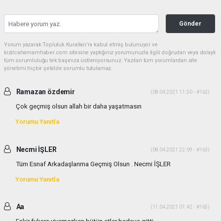
Gönder
Yorum yazarak Topluluk Kuralları’nı kabul etmiş bulunuyor ve
kizilcahamamhaber.com sitesine yaptığınız yorumunuzla ilgili doğrudan veya dolaylı
tüm sorumluluğu tek başınıza üstleniyorsunuz. Yazılan tüm yorumlardan site
yönetimi hiçbir şekilde sorumlu tutulamaz.
Ramazan özdemir
(08.04.2021 11:50 - #162)
Çok geçmiş olsun allah bir daha yaşatmasın
Yorumu Yanıtla
Necmi İŞLER
(08.04.2021 22:09 - #163)
Tüm Esnaf Arkadaşlarıma Geçmiş Olsun . Necmi İŞLER
Yorumu Yanıtla
Aa
(11.04.2021 01:42 - #165)