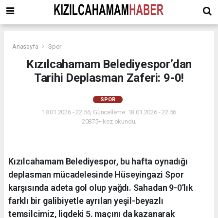
Anasayfa
Spor
Kızılcahamam Belediyespor’dan
Tarihi Deplasman Zaferi: 9-0!
SPOR
18.01.2026 - 22:56, Güncelleme: 18.01.2026 - 22:56
20875+ kez okundu.
Kızılcahamam Belediyespor, bu hafta oynadığı
deplasman mücadelesinde Hüseyingazi Spor
karşısında adeta gol olup yağdı. Sahadan 9-0’lık
farklı bir galibiyetle ayrılan yeşil-beyazlı
temsilcimiz, ligdeki 5. maçını da kazanarak