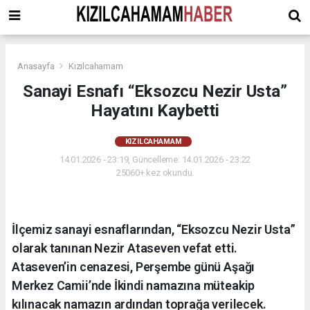
Anasayfa
Kızılcahamam
Sanayi Esnafı “Eksozcu Nezir Usta”
Hayatını Kaybetti
KIZILCAHAMAM
14.01.2026 - 23:19, Güncelleme: 14.01.2026 - 23:22
25060+ kez okundu.
İlçemiz sanayi esnaflarından, “Eksozcu Nezir Usta”
olarak tanınan Nezir Ataseven vefat etti.
Ataseven’in cenazesi, Perşembe günü Aşağı
Merkez Camii’nde İkindi namazına müteakip
kılınacak namazın ardından toprağa verilecek.