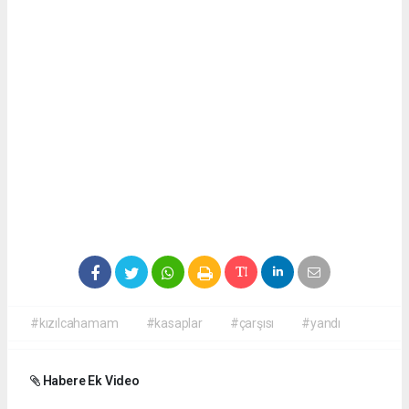
#kızılcahamam
#kasaplar
#çarşısı
#yandı
Habere Ek Video