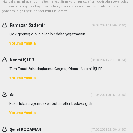
kizilcahamamhaber.com sitesine yaptığınız yorumunuzla ilgili doğrudan veya dolaylı
tüm sorumluluğu tek başınıza üstleniyorsunuz. Yazılan tüm yorumlardan site
yönetimi hiçbir şekilde sorumlu tutulamaz.
Ramazan özdemir
(08.04.2021 11:50 - #162)
Çok geçmiş olsun allah bir daha yaşatmasın
Yorumu Yanıtla
Necmi İŞLER
(08.04.2021 22:09 - #163)
Tüm Esnaf Arkadaşlarıma Geçmiş Olsun . Necmi İŞLER
Yorumu Yanıtla
Aa
(11.04.2021 01:42 - #165)
Fakir fukara yiyemezken bütün etler bedava gitti
Yorumu Yanıtla
Şeref KOCAMAN
(17.05.2021 22:08 - #180)