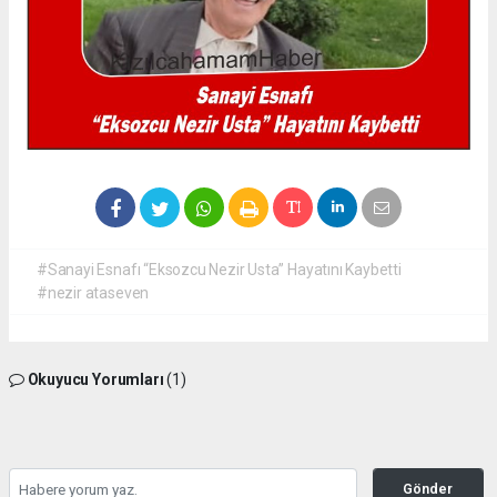
#Sanayi Esnafı “Eksozcu Nezir Usta” Hayatını Kaybetti
#nezir ataseven
Okuyucu Yorumları
(1)
Gönder