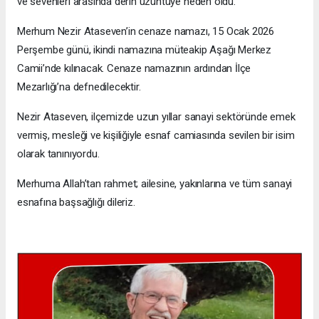
ve sevenleri arasında derin üzüntüye neden oldu.
Merhum Nezir Ataseven’in cenaze namazı, 15 Ocak 2026
Perşembe günü, ikindi namazına müteakip Aşağı Merkez
Camii’nde kılınacak. Cenaze namazının ardından İlçe
Mezarlığı’na defnedilecektir.
Nezir Ataseven, ilçemizde uzun yıllar sanayi sektöründe emek
vermiş, mesleği ve kişiliğiyle esnaf camiasında sevilen bir isim
olarak tanınıyordu.
Merhuma Allah’tan rahmet; ailesine, yakınlarına ve tüm sanayi
esnafına başsağlığı dileriz.