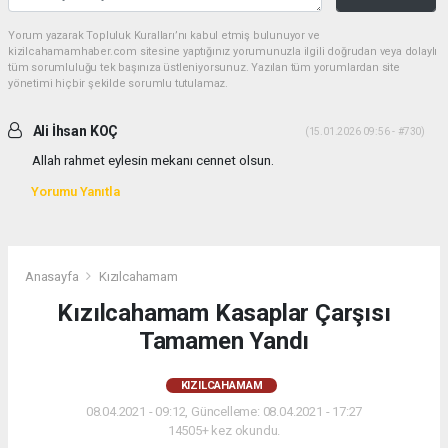
Yorum yazarak Topluluk Kuralları’nı kabul etmiş bulunuyor ve
kizilcahamamhaber.com sitesine yaptığınız yorumunuzla ilgili doğrudan veya dolaylı
tüm sorumluluğu tek başınıza üstleniyorsunuz. Yazılan tüm yorumlardan site
yönetimi hiçbir şekilde sorumlu tutulamaz.
Ali İhsan KOÇ
(15.01.2026 09:56 - #730)
Allah rahmet eylesin mekanı cennet olsun.
Yorumu Yanıtla
Anasayfa
Kızılcahamam
Kızılcahamam Kasaplar Çarşısı
Tamamen Yandı
KIZILCAHAMAM
08.04.2021 - 09:12, Güncelleme: 08.04.2021 - 17:27
14505+ kez okundu.