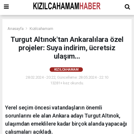
Anasayfa
Kızılcahamam
Turgut Altınok'tan Ankaralılara özel
projeler: Suya indirim, ücretsiz
ulaşım...
KIZILCAHAMAM
28.02.2024 - 20:22, Güncelleme: 28.05.2024 - 22:10
13281+ kez okundu.
Yerel seçim öncesi vatandaşların önemli
sorunlarını ele alan Ankara adayı Turgut Altınok,
ulaşımdan emeklilere kadar birçok alanda yapacağı
çalışmaları açıkladı.