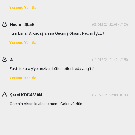
Yorumu Yanıtla
Necmi İŞLER
(08.04.2021 22:09 - #163)
Tüm Esnaf Arkadaşlarıma Geçmiş Olsun . Necmi İŞLER
Yorumu Yanıtla
Aa
(11.04.2021 01:42 - #165)
Fakir fukara yiyemezken bütün etler bedava gitti
Yorumu Yanıtla
Şeref KOCAMAN
(17.05.2021 22:08 - #180)
Geçmiş olsun kızılcahamam. Çok üzüldüm.
Yorumu Yanıtla