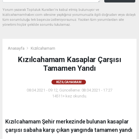
Yorum yazarak Topluluk Kuralları’nı kabul etmiş bulunuyor ve
kizilcahamamhaber.com sitesine yaptığınız yorumunuzla ilgili doğrudan veya dolaylı
tüm sorumluluğu tek başınıza üstleniyorsunuz. Yazılan tüm yorumlardan site
yönetimi hiçbir şekilde sorumlu tutulamaz.
Anasayfa
Kızılcahamam
Kızılcahamam Kasaplar Çarşısı
Tamamen Yandı
KIZILCAHAMAM
08.04.2021 - 09:12, Güncelleme: 08.04.2021 - 17:27
14511+ kez okundu.
Kızılcahamam Şehir merkezinde bulunan kasaplar
çarşısı sabaha karşı çıkan yangında tamamen yandı