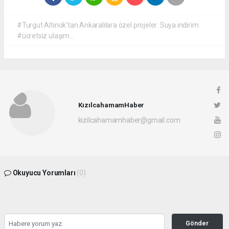
#Turgut Altınok'tan Ankaralılara özel projeler: Suya indirim
#ücretsiz ulaşım...
KızılcahamamHaber
kizilcahamamhaber@gmail.com
Okuyucu Yorumları
(0)
Gönder