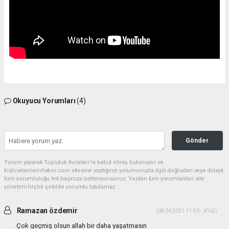
Okuyucu Yorumları
(4)
Gönder
Yorum yazarak Topluluk Kuralları’nı kabul etmiş bulunuyor ve
kizilcahamamhaber.com sitesine yaptığınız yorumunuzla ilgili doğrudan veya dolaylı
tüm sorumluluğu tek başınıza üstleniyorsunuz. Yazılan tüm yorumlardan site
yönetimi hiçbir şekilde sorumlu tutulamaz.
Ramazan özdemir
(08.04.2021 11:50 - #162)
Çok geçmiş olsun allah bir daha yaşatmasın