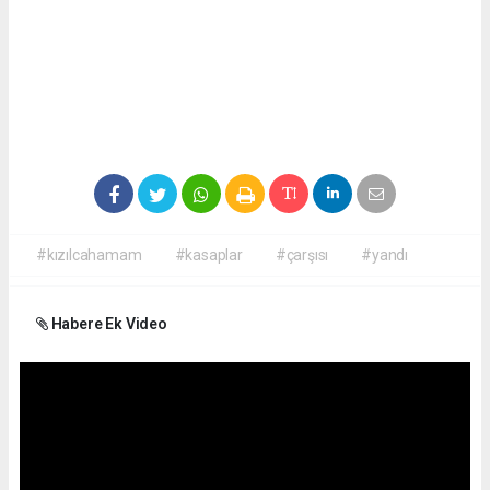
#kızılcahamam
#kasaplar
#çarşısı
#yandı
Habere Ek Video