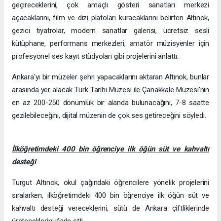
geçireceklerini, çok amaçlı gösteri sanatları merkezi
açacaklarını, film ve dizi platoları kuracaklarını belirten Altınok,
gezici tiyatrolar, modern sanatlar galerisi, ücretsiz sesli
kütüphane, performans merkezleri, amatör müzisyenler için
profesyonel ses kayıt stüdyoları gibi projelerini anlattı.
Ankara'yı bir müzeler şehri yapacaklarını aktaran Altınok, bunlar
arasında yer alacak Türk Tarihi Müzesi ile Çanakkale Müzesi'nin
en az 200-250 dönümlük bir alanda bulunacağını, 7-8 saatte
gezilebileceğini, dijital müzenin de çok ses getireceğini söyledi.
İlköğretimdeki 400 bin öğrenciye ilk öğün süt ve kahvaltı
desteği
Turgut Altınok, okul çağındaki öğrencilere yönelik projelerini
sıralarken, ilköğretimdeki 400 bin öğrenciye ilk öğün süt ve
kahvaltı desteği vereceklerini, sütü de Ankara çiftliklerinde
üreteceklerini ifade etti.