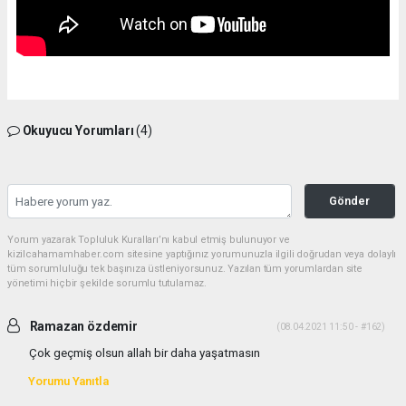
Okuyucu Yorumları
(4)
Gönder
Yorum yazarak Topluluk Kuralları’nı kabul etmiş bulunuyor ve
kizilcahamamhaber.com sitesine yaptığınız yorumunuzla ilgili doğrudan veya dolaylı
tüm sorumluluğu tek başınıza üstleniyorsunuz. Yazılan tüm yorumlardan site
yönetimi hiçbir şekilde sorumlu tutulamaz.
Ramazan özdemir
(08.04.2021 11:50 - #162)
Çok geçmiş olsun allah bir daha yaşatmasın
Yorumu Yanıtla