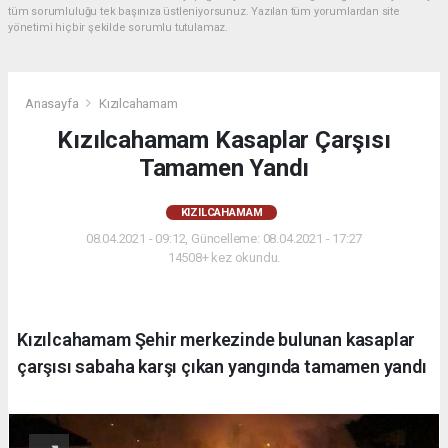
tüm sorumluluğu tek başınıza üstleniyorsunuz. Yazılan tüm yorumlardan site
yönetimi hiçbir şekilde sorumlu tutulamaz.
Anasayfa
Kızılcahamam
Kızılcahamam Kasaplar Çarşısı
Tamamen Yandı
KIZILCAHAMAM
08.04.2021 - 09:12, Güncelleme: 08.04.2021 - 17:27
14508+ kez okundu.
Kızılcahamam Şehir merkezinde bulunan kasaplar
çarşısı sabaha karşı çıkan yangında tamamen yandı