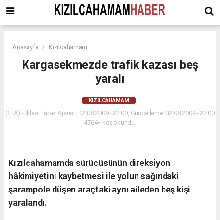
Anasayfa
Kızılcahamam
Kargasekmezde trafik kazası beş
yaralı
KIZILCAHAMAM
(İHA) - İhlas Haber Ajansı | 02.08.2009 - 22:00, Güncelleme: 02.08.2009 - 22:00
4764+ kez okundu.
Kızılcahamamda sürücüsünün direksiyon
hâkimiyetini kaybetmesi ile yolun sağındaki
şarampole düşen araçtaki aynı aileden beş kişi
yaralandı.