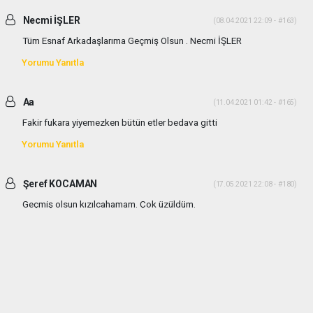
Necmi İŞLER
(08.04.2021 22:09 - #163)
Tüm Esnaf Arkadaşlarıma Geçmiş Olsun . Necmi İŞLER
Yorumu Yanıtla
Aa
(11.04.2021 01:42 - #165)
Fakir fukara yiyemezken bütün etler bedava gitti
Yorumu Yanıtla
Şeref KOCAMAN
(17.05.2021 22:08 - #180)
Geçmiş olsun kızılcahamam. Çok üzüldüm.
Yorumu Yanıtla