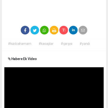
#kızılcahamam
#kasaplar
#çarşısı
#yandı
Habere Ek Video