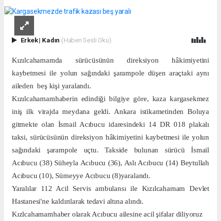
Erkek
|
Kadın
(Haberi Sesli Oku)
Kızılcahamamda sürücüsünün direksiyon hâkimiyetini
kaybetmesi ile yolun sağındaki şarampole düşen araçtaki aynı
aileden
beş kişi yaralandı.
Kızılcahamamhaberin edindiği bilgiye göre, kaza kargasekmez
iniş ilk virajda meydana geldi. Ankara istikametinden Boluya
gitmekte olan İsmail Acıbucu idaresindeki 14 DR 018 plakalı
taksi, sürücüsünün direksiyon hâkimiyetini kaybetmesi ile yolun
sağındaki şarampole uçtu. Takside bulunan sürücü İsmail
Acıbucu (38) Süheyla Acıbucu (36), Aslı Acıbucu (14) Beytullah
Acıbucu (10), Sümeyye Acıbucu (8)yaralandı.
Yaralılar 112 Acil Servis ambulansı ile Kızılcahamam Devlet
Hastanesi'ne kaldırılarak tedavi altına alındı.
Kızlcahamamhaber olarak Acıbucu ailesine acil şifalar diliyoruz