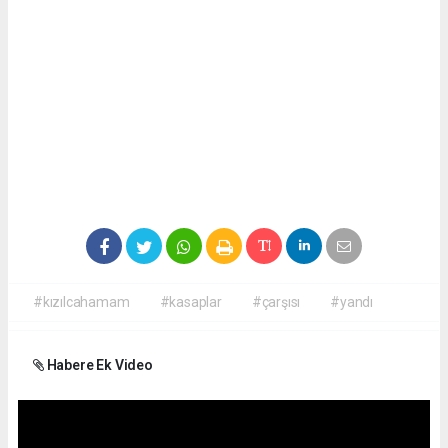
#kızılcahamam
#kasaplar
#çarşısı
#yandı
Habere Ek Video