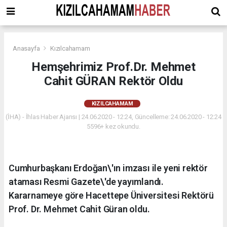
Anasayfa
Kızılcahamam
Hemşehrimiz Prof.Dr. Mehmet
Cahit GÜRAN Rektör Oldu
KIZILCAHAMAM
(İHA) - İhlas Haber Ajansı | 24.06.2020 - 12:24, Güncelleme: 24.06.2020 - 12:24
5596+ kez okundu.
Cumhurbaşkanı Erdoğan\'ın imzası ile yeni rektör
ataması Resmi Gazete\'de yayımlandı.
Kararnameye göre Hacettepe Üniversitesi Rektörü
Prof. Dr. Mehmet Cahit Güran oldu.