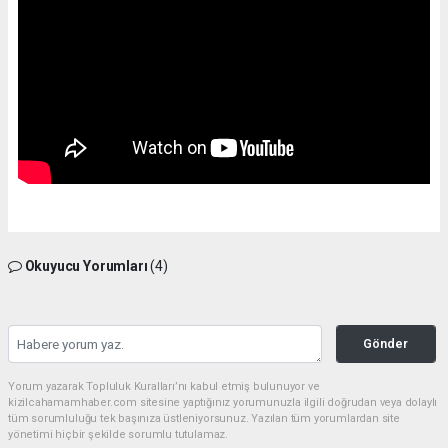
Okuyucu Yorumları
(4)
Gönder
Yorum yazarak Topluluk Kuralları’nı kabul etmiş bulunuyor ve
kizilcahamamhaber.com sitesine yaptığınız yorumunuzla ilgili doğrudan veya dolaylı
tüm sorumluluğu tek başınıza üstleniyorsunuz. Yazılan tüm yorumlardan site
yönetimi hiçbir şekilde sorumlu tutulamaz.