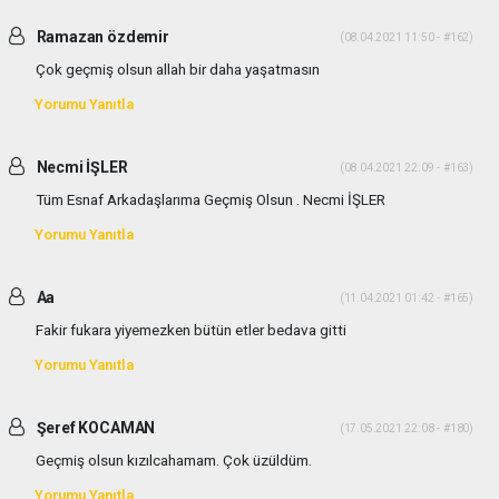
Ramazan özdemir
(08.04.2021 11:50 - #162)
Çok geçmiş olsun allah bir daha yaşatmasın
Yorumu Yanıtla
Necmi İŞLER
(08.04.2021 22:09 - #163)
Tüm Esnaf Arkadaşlarıma Geçmiş Olsun . Necmi İŞLER
Yorumu Yanıtla
Aa
(11.04.2021 01:42 - #165)
Fakir fukara yiyemezken bütün etler bedava gitti
Yorumu Yanıtla
Şeref KOCAMAN
(17.05.2021 22:08 - #180)
Geçmiş olsun kızılcahamam. Çok üzüldüm.
Yorumu Yanıtla