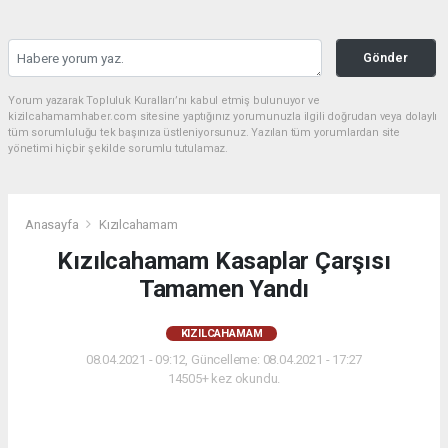
Gönder
Yorum yazarak Topluluk Kuralları’nı kabul etmiş bulunuyor ve
kizilcahamamhaber.com sitesine yaptığınız yorumunuzla ilgili doğrudan veya dolaylı
tüm sorumluluğu tek başınıza üstleniyorsunuz. Yazılan tüm yorumlardan site
yönetimi hiçbir şekilde sorumlu tutulamaz.
Anasayfa
Kızılcahamam
Kızılcahamam Kasaplar Çarşısı
Tamamen Yandı
KIZILCAHAMAM
08.04.2021 - 09:12, Güncelleme: 08.04.2021 - 17:27
14505+ kez okundu.