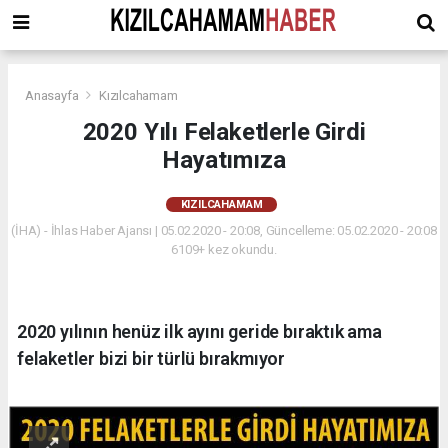
Anasayfa
Kızılcahamam
2020 Yılı Felaketlerle Girdi
Hayatımıza
KIZILCAHAMAM
(İHA) - İhlas Haber Ajansı | 05.02.2020 - 20:08, Güncelleme: 05.02.2020 - 20:08
6109+ kez okundu.
2020 yılının henüz ilk ayını geride bıraktık ama
felaketler bizi bir türlü bırakmıyor