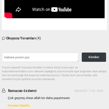
Okuyucu Yorumları
(4)
Gönder
Yorum yazarak Topluluk Kuralları’nı kabul etmiş bulunuyor ve
kizilcahamamhaber.com sitesine yaptığınız yorumunuzla ilgili doğrudan veya dolaylı
tüm sorumluluğu tek başınıza üstleniyorsunuz. Yazılan tüm yorumlardan site
yönetimi hiçbir şekilde sorumlu tutulamaz.
Ramazan özdemir
(08.04.2021 11:50 - #162)
Çok geçmiş olsun allah bir daha yaşatmasın
Yorumu Yanıtla