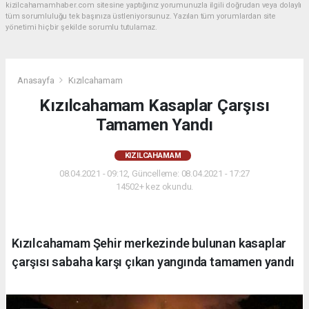
kizilcahamamhaber.com sitesine yaptığınız yorumunuzla ilgili doğrudan veya dolaylı
tüm sorumluluğu tek başınıza üstleniyorsunuz. Yazılan tüm yorumlardan site
yönetimi hiçbir şekilde sorumlu tutulamaz.
Anasayfa
Kızılcahamam
Kızılcahamam Kasaplar Çarşısı
Tamamen Yandı
KIZILCAHAMAM
08.04.2021 - 09:12, Güncelleme: 08.04.2021 - 17:27
14502+ kez okundu.
Kızılcahamam Şehir merkezinde bulunan kasaplar
çarşısı sabaha karşı çıkan yangında tamamen yandı