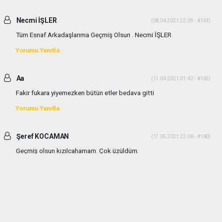
Necmi İŞLER
(08.04.2021 22:09 - #163)
Tüm Esnaf Arkadaşlarıma Geçmiş Olsun . Necmi İŞLER
Yorumu Yanıtla
Aa
(11.04.2021 01:42 - #165)
Fakir fukara yiyemezken bütün etler bedava gitti
Yorumu Yanıtla
Şeref KOCAMAN
(17.05.2021 22:08 - #180)
Geçmiş olsun kızılcahamam. Çok üzüldüm.
Yorumu Yanıtla