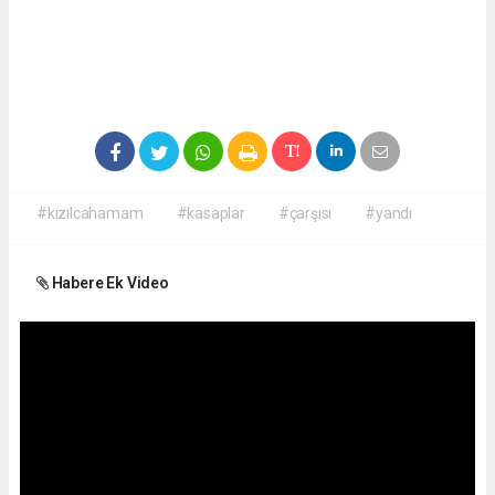
#kızılcahamam
#kasaplar
#çarşısı
#yandı
Habere Ek Video