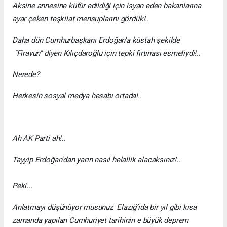
Aksine annesine küfür edildiği için isyan eden bakanlarına
ayar çeken teşkilat mensuplarını gördük!..
Daha dün Cumhurbaşkanı Erdoğan'a küstah şekilde
"Firavun" diyen Kılıçdaroğlu için tepki fırtınası esmeliydi!..
Nerede?
Herkesin sosyal medya hesabı ortada!..
Ah AK Parti ah!..
Tayyip Erdoğan'dan yarın nasıl helallik alacaksınız!..
Peki...
Anlatmayı düşünüyor musunuz Elazığ’ıda bir yıl gibi kısa
zamanda yapılan Cumhuriyet tarihinin e büyük deprem