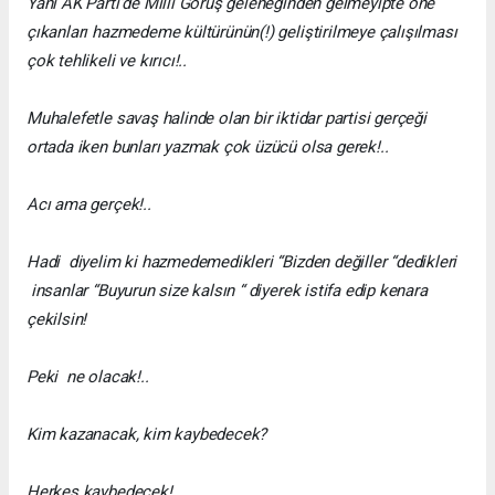
Yani AK Parti’de Milli Görüş geleneğinden gelmeyipte öne
çıkanları hazmedeme kültürünün(!) geliştirilmeye çalışılması
çok tehlikeli ve kırıcı!..
Muhalefetle savaş halinde olan bir iktidar partisi gerçeği
ortada iken bunları yazmak çok üzücü olsa gerek!..
Acı ama gerçek!..
Hadi diyelim ki hazmedemedikleri “Bizden değiller “dedikleri
insanlar “Buyurun size kalsın “ diyerek istifa edip kenara
çekilsin!
Peki ne olacak!..
Kim kazanacak, kim kaybedecek?
Herkes kaybedecek!