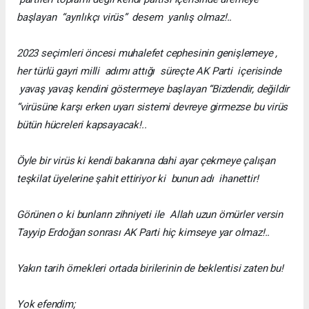
başlayan “ayrılıkçı virüs” desem yanlış olmaz!..
2023 seçimleri öncesi muhalefet cephesinin genişlemeye ,
her türlü gayri milli adımı attığı süreçte AK Parti içerisinde
yavaş yavaş kendini göstermeye başlayan “Bizdendir, değildir
“virüsüne karşı erken uyarı sistemi devreye girmezse bu virüs
bütün hücreleri kapsayacak!..
Öyle bir virüs ki kendi bakanına dahi ayar çekmeye çalışan
teşkilat üyelerine şahit ettiriyor ki bunun adı ihanettir!
Görünen o ki bunların zihniyeti ile Allah uzun ömürler versin
Tayyip Erdoğan sonrası AK Parti hiç kimseye yar olmaz!..
Yakın tarih örnekleri ortada birilerinin de beklentisi zaten bu!
Yok efendim;