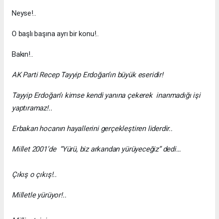
Neyse!..
O başlı başına ayrı bir konu!..
Bakın!..
AK Parti Recep Tayyip Erdoğan’ın büyük eseridir!
Tayyip Erdoğan’ı kimse kendi yanına çekerek inanmadığı işi
yaptıramaz!..
Erbakan hocanın hayallerini gerçekleştiren liderdir..
Millet 2001’de “Yürü, biz arkandan yürüyeceğiz” dedi…
Çıkış o çıkış!..
Milletle yürüyor!..