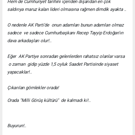
Hem de Cumhuriyet tarihini içeriden dışarıdan en çok
saldırıya maruz kalan lideri olmasına rağmen dimdik ayakta ..
O nedenle AK Parti’de onun adamları bunun adamları olmaz
sadece ve sadece Cumhurbaşkanı Recep Tayyip Erdoğan’ın
dava arkadaşları olur!..
Eğer AK Partiye sonradan gelenlerden rahatsız olanlar varsa
o zaman gidip yüzde 1,5 oyluk Saadet Partisinde siyaset
yapacaklar!..
Çıkarılan gömlekler orada!
Orada "Milli Görüş kültürü" de kalmadı ki!..
Buyurun!..