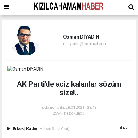
Osman DİYADİN
o.diyadin@hotmail.com
AK Parti'de aciz kalanlar sözüm
size!..
Ekleme Tarihi: 28.01.2021 - 23:48
2594+ kez okundu.
Erkek
|
Kadın
(Haberi Sesli Oku)