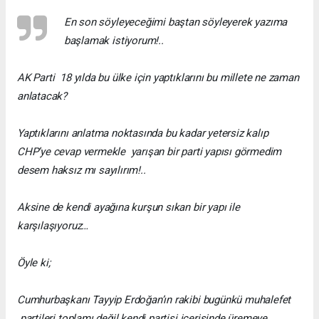
En son söyleyeceğimi baştan söyleyerek yazıma
başlamak istiyorum!..
AK Parti 18 yılda bu ülke için yaptıklarını bu millete ne zaman
anlatacak?
Yaptıklarını anlatma noktasında bu kadar yetersiz kalıp
CHP’ye cevap vermekle yarışan bir parti yapısı görmedim
desem haksız mı sayılırım!..
Aksine de kendi ayağına kurşun sıkan bir yapı ile
karşılaşıyoruz…
Öyle ki;
Cumhurbaşkanı Tayyip Erdoğan’ın rakibi bugünkü muhalefet
partileri toplamı değil kendi partisi içerisinde üremeye