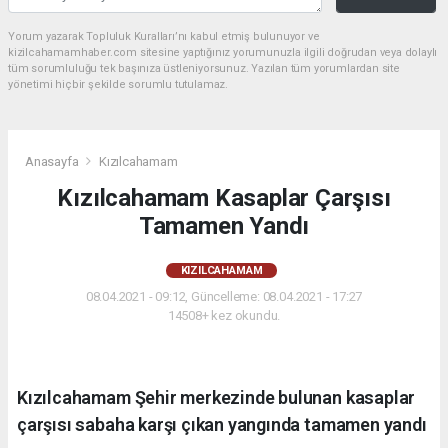
Yorum yazarak Topluluk Kuralları’nı kabul etmiş bulunuyor ve
kizilcahamamhaber.com sitesine yaptığınız yorumunuzla ilgili doğrudan veya dolaylı
tüm sorumluluğu tek başınıza üstleniyorsunuz. Yazılan tüm yorumlardan site
yönetimi hiçbir şekilde sorumlu tutulamaz.
Anasayfa
Kızılcahamam
Kızılcahamam Kasaplar Çarşısı
Tamamen Yandı
KIZILCAHAMAM
08.04.2021 - 09:12, Güncelleme: 08.04.2021 - 17:27
14508+ kez okundu.
Kızılcahamam Şehir merkezinde bulunan kasaplar
çarşısı sabaha karşı çıkan yangında tamamen yandı