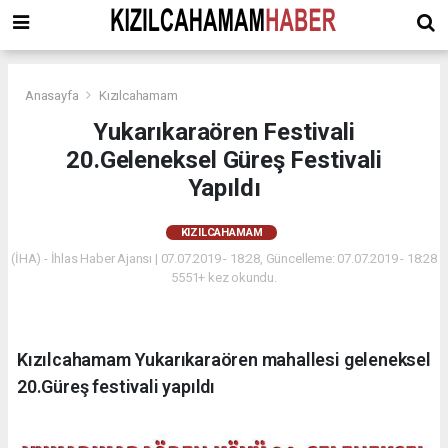
Anasayfa
Kızılcahamam
Yukarıkaraören Festivali
20.Geleneksel Güreş Festivali
Yapıldı
KIZILCAHAMAM
(İHA) - İhlas Haber Ajansı | 07.07.2019 - 18:28, Güncelleme: 07.07.2019 - 18:28
5551+ kez okundu.
Kızılcahamam Yukarıkaraören mahallesi geleneksel
20.Güreş festivali yapıldı