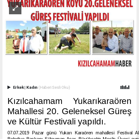
Erkek
|
Kadın
(Haberi Sesli Oku)
Kızılcahamam Yukarıkaraören
Mahallesi 20. Geleneksel Güreş
ve Kültür Festivali yapıldı.
07.07.2019 Pazar günü Yukarı Karaören mahallesi Festival A
Belediye Başkanı Süleyman Acar, Büyükşehir Meclis Üyesi ay