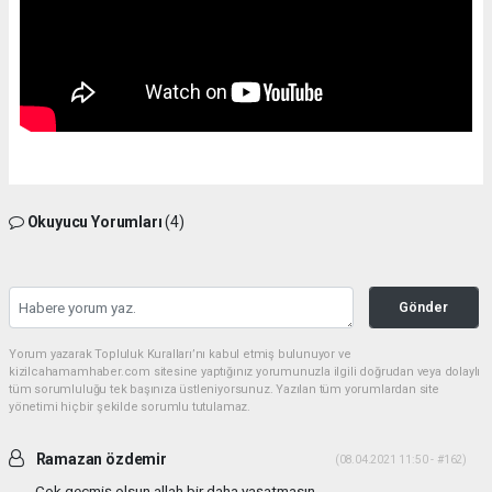
Okuyucu Yorumları
(4)
Gönder
Yorum yazarak Topluluk Kuralları’nı kabul etmiş bulunuyor ve
kizilcahamamhaber.com sitesine yaptığınız yorumunuzla ilgili doğrudan veya dolaylı
tüm sorumluluğu tek başınıza üstleniyorsunuz. Yazılan tüm yorumlardan site
yönetimi hiçbir şekilde sorumlu tutulamaz.
Ramazan özdemir
(08.04.2021 11:50 - #162)
Çok geçmiş olsun allah bir daha yaşatmasın