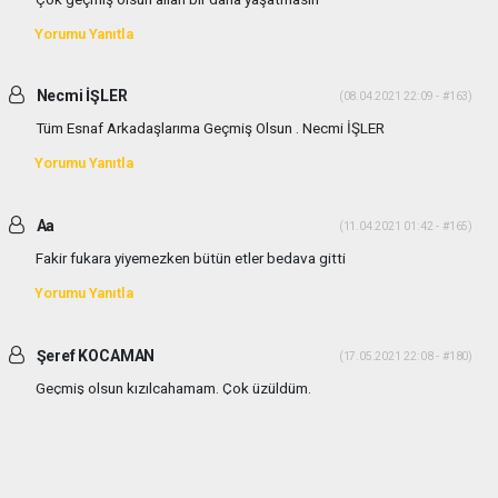
Yorumu Yanıtla
Necmi İŞLER
(08.04.2021 22:09 - #163)
Tüm Esnaf Arkadaşlarıma Geçmiş Olsun . Necmi İŞLER
Yorumu Yanıtla
Aa
(11.04.2021 01:42 - #165)
Fakir fukara yiyemezken bütün etler bedava gitti
Yorumu Yanıtla
Şeref KOCAMAN
(17.05.2021 22:08 - #180)
Geçmiş olsun kızılcahamam. Çok üzüldüm.
Yorumu Yanıtla