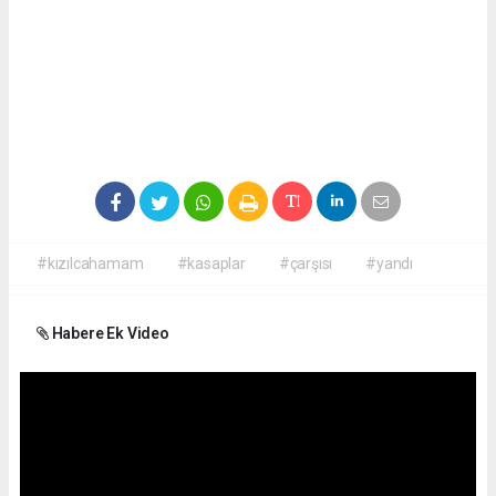
#kızılcahamam
#kasaplar
#çarşısı
#yandı
Habere Ek Video