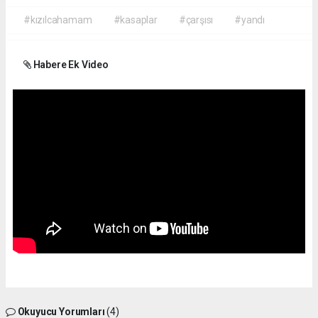
#kızılcahamam
#kasaplar
#çarşısı
#yandı
Habere Ek Video
Okuyucu Yorumları
(4)