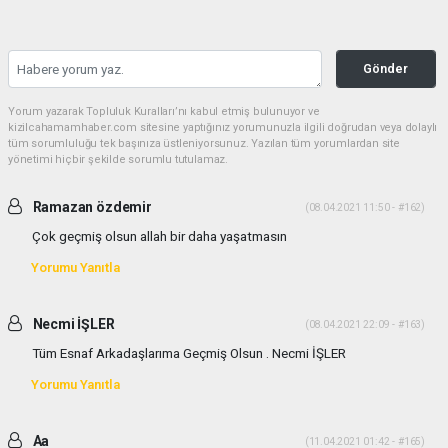
Gönder
Yorum yazarak Topluluk Kuralları’nı kabul etmiş bulunuyor ve
kizilcahamamhaber.com sitesine yaptığınız yorumunuzla ilgili doğrudan veya dolaylı
tüm sorumluluğu tek başınıza üstleniyorsunuz. Yazılan tüm yorumlardan site
yönetimi hiçbir şekilde sorumlu tutulamaz.
Ramazan özdemir
(08.04.2021 11:50 - #162)
Çok geçmiş olsun allah bir daha yaşatmasın
Yorumu Yanıtla
Necmi İŞLER
(08.04.2021 22:09 - #163)
Tüm Esnaf Arkadaşlarıma Geçmiş Olsun . Necmi İŞLER
Yorumu Yanıtla
Aa
(11.04.2021 01:42 - #165)