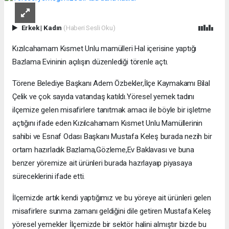
Erkek
|
Kadın
(Haberi Sesli Oku)
Kızılcahamam Kısmet Unlu mamülleri Hal içerisine yaptığı
Bazlama Evininin açılışın düzenlediği törenle açtı.
Törene Belediye Başkanı Adem Özbekler,İlçe Kaymakamı Bilal
Çelik ve çok sayıda vatandaş katıldı.Yöresel yemek tadını
ilçemize gelen misafirlere tanıtmak amacı ile böyle bir işletme
açtığını ifade eden Kızılcahamam Kısmet Unlu Mamüllerinin
sahibi ve Esnaf Odası Başkanı Mustafa Keleş burada nezih bir
ortam hazırladık Bazlama,Gözleme,Ev Baklavası ve buna
benzer yöremize ait ürünleri burada hazrlayaıp piyasaya
süreceklerini ifade etti.
İlçemizde artık kendi yaptığımız ve bu yöreye ait ürünleri gelen
misafirlere sunma zamanı geldiğini dile getiren Mustafa Keleş
yöresel yemekler İlçemizde bir sektör halini almıştır bizde bu