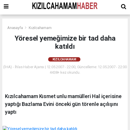
Anasayfa
Kızılcahamam
Yöresel yemeğimize bir tad daha
katıldı
KIZILCAHAMAM
(İHA) - İhlas Haber Ajansı | 12.05.2007 - 22:00, Güncelleme: 12.05.2007 - 22:00
4438+ kez okundu.
Kızılcahamam Kısmet unlu mamülleri Hal içerisine
yaptığı Bazlama Evini önceki gün törenle açılışını
yaptı