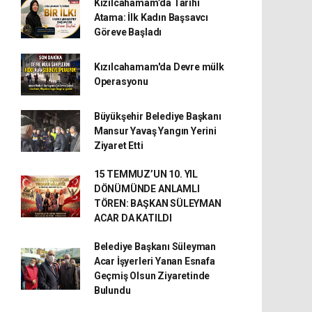
Kızılcahamam’da Tarihi
Atama: İlk Kadın Başsavcı
Göreve Başladı
Kızılcahamam'da Devre mülk
Operasyonu
Büyükşehir Belediye Başkanı
Mansur Yavaş Yangın Yerini
Ziyaret Etti
15 TEMMUZ’UN 10. YIL
DÖNÜMÜNDE ANLAMLI
TÖREN: BAŞKAN SÜLEYMAN
ACAR DA KATILDI
Belediye Başkanı Süleyman
Acar İşyerleri Yanan Esnafa
Geçmiş Olsun Ziyaretinde
Bulundu