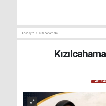
Anasayfa
Kızılcahamam
Kızılcahama
KIZILCA