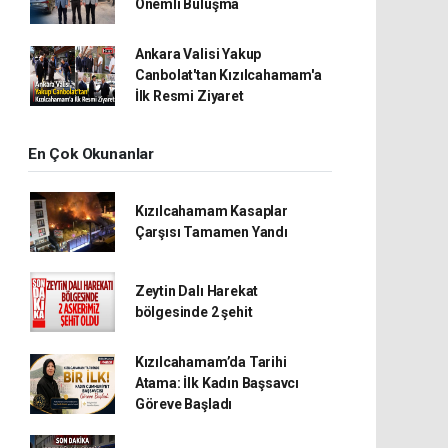
Önemli Buluşma
Ankara Valisi Yakup
Canbolat'tan Kızılcahamam'a
İlk Resmi Ziyaret
En Çok Okunanlar
Kızılcahamam Kasaplar
Çarşısı Tamamen Yandı
Zeytin Dalı Harekat
bölgesinde 2 şehit
Kızılcahamam’da Tarihi
Atama: İlk Kadın Başsavcı
Göreve Başladı