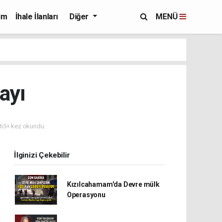
im
İhale İlanları
Diğer
MENÜ
ayı
65+ kez okundu.
İlginizi Çekebilir
Kızılcahamam'da Devre mülk
Operasyonu