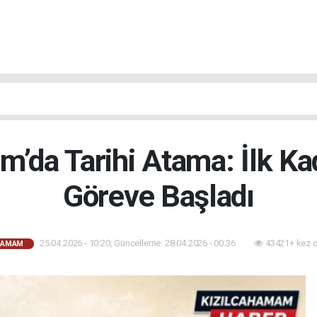
m’da Tarihi Atama: İlk Ka
Göreve Başladı
25.04.2026 - 10:20, Güncelleme: 28.04.2026 - 00:36
43421+ kez 
HAMAM