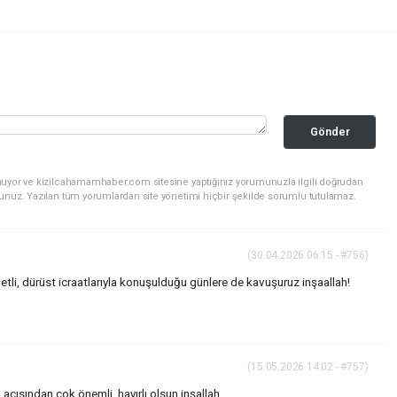
Gönder
nuyor ve kizilcahamamhaber.com sitesine yaptığınız yorumunuzla ilgili doğrudan
sunuz. Yazılan tüm yorumlardan site yönetimi hiçbir şekilde sorumlu tutulamaz.
(30.04.2026 06:15 - #756)
letli, dürüst icraatlarıyla konuşulduğu günlere de kavuşuruz inşaallah!
(15.05.2026 14:02 - #757)
 açısından çok önemli, hayırlı olsun inşallah.