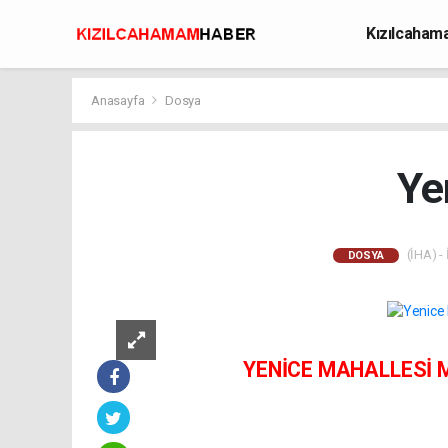
Kızılcaha
Avcılık
Anasayfa
Dosya
Ye
(İHA) - 
DOSYA
YENİCE MAHALLESİ MU