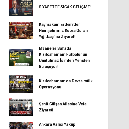
SİYASETTE SICAK GELİŞME!
Kaymakam Erdem’den
Hemşehrimiz Kübra Güran
Yiğitbaşı’na Ziyaret!
Efsaneler Sahada:
Kızılcahamam Futbolunun
Unutulmaz İsimleri Yeniden
Buluşuyor!
Kızılcahamam'da Devre mülk
Operasyonu
Şehit Gülşen Ailesine Vefa
Ziyareti
Ankara Valisi Yakup