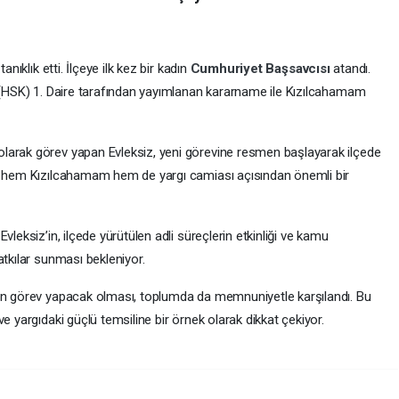
anıklık etti. İlçeye ilk kez bir kadın
Cumhuriyet Başsavcısı
atandı.
u (HSK) 1. Daire tarafından yayımlanan kararname ile Kızılcahamam
larak görev yapan Evleksiz, yeni görevine resmen başlayarak ilçede
a, hem Kızılcahamam hem de yargı camiası açısından önemli bir
ı
Evleksiz’in, ilçede yürütülen adli süreçlerin etkinliği ve kamu
atkılar sunması bekleniyor.
nın görev yapacak olması, toplumda da memnuniyetle karşılandı. Bu
e yargıdaki güçlü temsiline bir örnek olarak dikkat çekiyor.