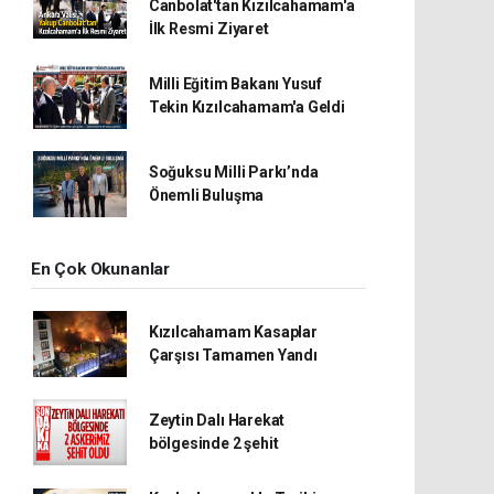
Canbolat'tan Kızılcahamam'a
İlk Resmi Ziyaret
Milli Eğitim Bakanı Yusuf
Tekin Kızılcahamam'a Geldi
Soğuksu Milli Parkı’nda
Önemli Buluşma
En Çok Okunanlar
Kızılcahamam Kasaplar
Çarşısı Tamamen Yandı
Zeytin Dalı Harekat
bölgesinde 2 şehit