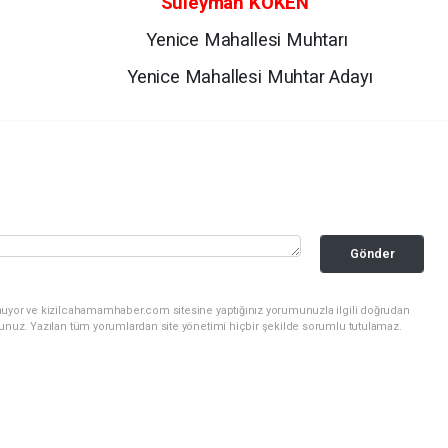
Süleyman KÖKEN
Yenice Mahallesi Muhtarı
Yenice Mahallesi Muhtar Adayı
Gönder
nuyor ve kizilcahamamhaber.com sitesine yaptığınız yorumunuzla ilgili doğrudan
sunuz. Yazılan tüm yorumlardan site yönetimi hiçbir şekilde sorumlu tutulamaz.