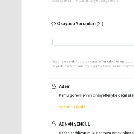
#Başsavcı
#Cumhuriyet başsavcısı
Okuyucu Yorumları
(2 )
Yorum yazarak Topluluk Kuralları’nı kabul etmiş bulu
veya dolaylı tüm sorumluluğu tek başınıza üstleniyor
Adem
Kamu görevlilerinin cinsiyetleriyke değil afa
Yorumu Yanıtla
ADNAN ŞENGÜL
Başarılar diliyorum, kızlarımıza örnek olması