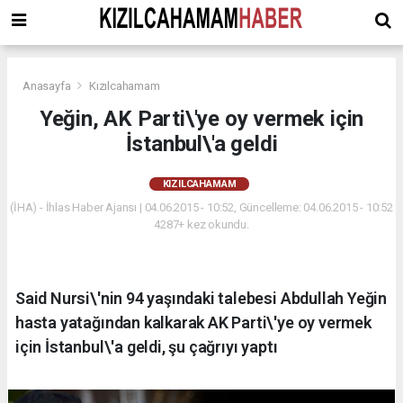
Anasayfa
Kızılcahamam
Yeğin, AK Parti\'ye oy vermek için
İstanbul\'a geldi
KIZILCAHAMAM
(İHA) - İhlas Haber Ajansı | 04.06.2015 - 10:52, Güncelleme: 04.06.2015 - 10:52
4287+ kez okundu.
Said Nursi\'nin 94 yaşındaki talebesi Abdullah Yeğin
hasta yatağından kalkarak AK Parti\'ye oy vermek
için İstanbul\'a geldi, şu çağrıyı yaptı