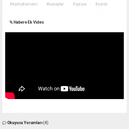
#kızılcahamam
#kasaplar
#çarşısı
#yandı
Habere Ek Video
Okuyucu Yorumları
(4)