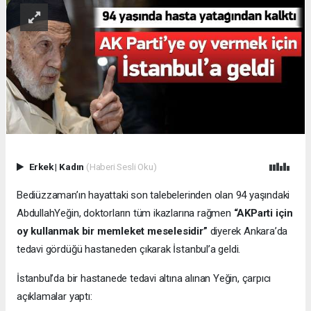
Erkek
|
Kadın
(Haberi Sesli Oku)
Bediüzzaman’ın hayattaki son talebelerinden olan 94 yaşındaki
AbdullahYeğin, doktorların tüm ikazlarına rağmen
“AKParti için
oy kullanmak bir memleket meselesidir”
diyerek Ankara’da
tedavi gördüğü hastaneden çıkarak İstanbul’a geldi.
İstanbul’da bir hastanede tedavi altına alınan Yeğin, çarpıcı
açıklamalar yaptı: