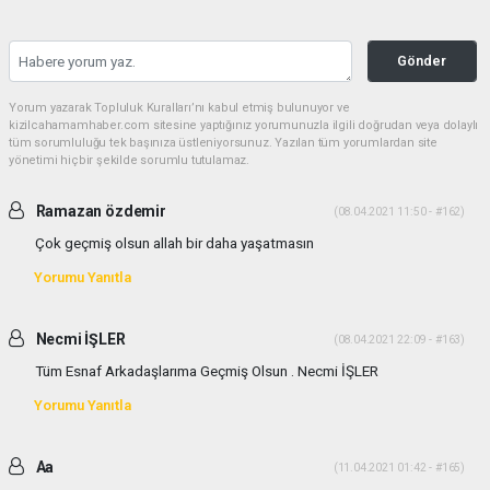
Gönder
Yorum yazarak Topluluk Kuralları’nı kabul etmiş bulunuyor ve
kizilcahamamhaber.com sitesine yaptığınız yorumunuzla ilgili doğrudan veya dolaylı
tüm sorumluluğu tek başınıza üstleniyorsunuz. Yazılan tüm yorumlardan site
yönetimi hiçbir şekilde sorumlu tutulamaz.
Ramazan özdemir
(08.04.2021 11:50 - #162)
Çok geçmiş olsun allah bir daha yaşatmasın
Yorumu Yanıtla
Necmi İŞLER
(08.04.2021 22:09 - #163)
Tüm Esnaf Arkadaşlarıma Geçmiş Olsun . Necmi İŞLER
Yorumu Yanıtla
Aa
(11.04.2021 01:42 - #165)