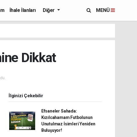
im
İhale İlanları
Diğer
MENÜ
ine Dikkat
du.
İlginizi Çekebilir
Efsaneler Sahada:
Kızılcahamam Futbolunun
Unutulmaz İsimleri Yeniden
Buluşuyor!