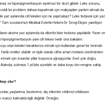
neş ve hiperpigmentasyon ayrılmaz bir dost gibiler. Leke sorunu,
in ciddi bir problem dahası kapatmak için makyajdan yardım almak da
i yaz aylarında cilt lekeleri için ne yapmalıyız? Leke tedavisi için yaz
Tüm sorularımızı Medikal Estetik Hekimi Dr. Sevgi Ekiyor yanıtlıyor:
anın aksine yaz aylarında da elbette leke tedavisi yapılabilir. Yazın ve
 şu hiperpigmentasyon yani cilt lekesi nedir ona bakalım.
 olan lekeleri karakterize etmek için kullanılan genel bir terimdir.
arklı renkler olabilir ve tipik olarak ciltte artan melanin üretiminden
tmek için insanlar yıllar boyunca uğraşıyorlar. Evet çok doğru
slında, solması 1 yıl bile sürebilir ve daha koyu ten rengine sahip
ebep olur?
nlar, yaşlanma, beslenme, dış etkenler cildimizi etkileyen
 maruz kalmakla ilgili değildir. Örneğin;