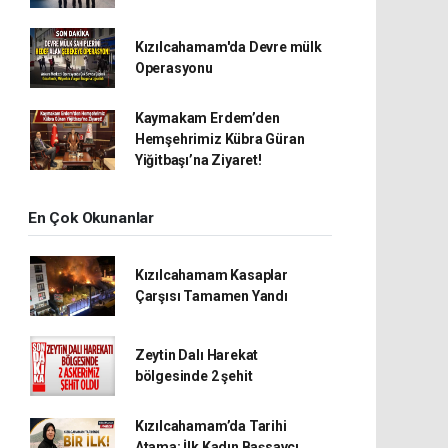
Kızılcahamam'da Devre mülk
Operasyonu
Kaymakam Erdem’den
Hemşehrimiz Kübra Güran
Yiğitbaşı’na Ziyaret!
En Çok Okunanlar
Kızılcahamam Kasaplar
Çarşısı Tamamen Yandı
Zeytin Dalı Harekat
bölgesinde 2 şehit
Kızılcahamam’da Tarihi
Atama: İlk Kadın Başsavcı