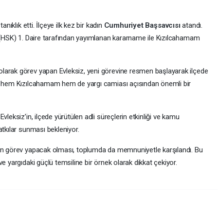
anıklık etti. İlçeye ilk kez bir kadın
Cumhuriyet Başsavcısı
atandı.
u (HSK) 1. Daire tarafından yayımlanan kararname ile Kızılcahamam
larak görev yapan Evleksiz, yeni görevine resmen başlayarak ilçede
a, hem Kızılcahamam hem de yargı camiası açısından önemli bir
ı
Evleksiz’in, ilçede yürütülen adli süreçlerin etkinliği ve kamu
atkılar sunması bekleniyor.
nın görev yapacak olması, toplumda da memnuniyetle karşılandı. Bu
e yargıdaki güçlü temsiline bir örnek olarak dikkat çekiyor.