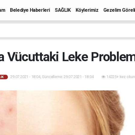
mam
Belediye Haberleri
SAĞLIK
Köylerimiz
Gezelim Görel
a Vücuttaki Leke Problem
29.07.2021 - 18:04, Güncelleme: 29.07.2021 - 18:04
14225+ kez okun
IK