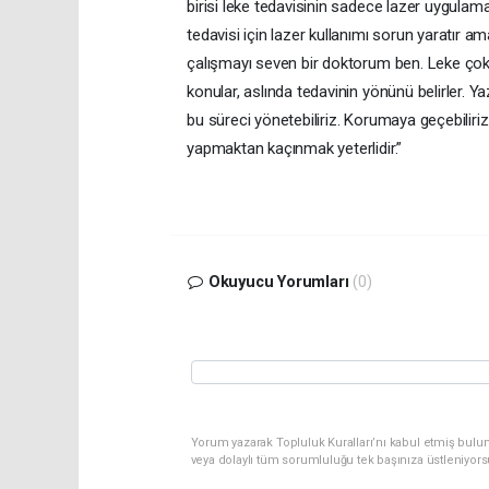
birisi leke tedavisinin sadece lazer uygulamala
tedavisi için lazer kullanımı sorun yaratır a
çalışmayı seven bir doktorum ben. Leke çok b
konular, aslında tedavinin yönünü belirler. Ya
bu süreci yönetebiliriz. Korumaya geçebiliri
yapmaktan kaçınmak yeterlidir.”
Okuyucu Yorumları
(0)
Yorum yazarak Topluluk Kuralları’nı kabul etmiş bulu
veya dolaylı tüm sorumluluğu tek başınıza üstleniyor