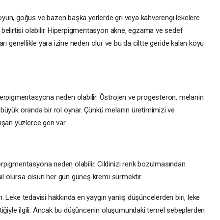
yun, göğüs ve bazen başka yerlerde gri veya kahverengi lekelere
belirtisi olabilir. Hiperpigmentasyon akne, egzama ve sedef
lları genellikle yara izine neden olur ve bu da ciltte geride kalan koyu
perpigmentasyona neden olabilir. Östrojen ve progesteron, melanin
de büyük oranda bir rol oynar. Çünkü melanin üretimimizi ve
ışan yüzlerce gen var.
rpigmentasyona neden olabilir. Cildinizi renk bozulmasından
sıl olursa olsun her gün güneş kremi sürmektir.
um. Leke tedavisi hakkında en yaygın yanlış düşüncelerden biri, leke
tiğiyle ilgili. Ancak bu düşüncenin oluşumundaki temel sebeplerden