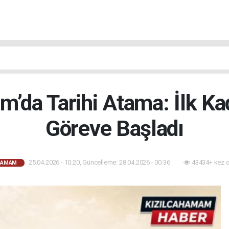
m’da Tarihi Atama: İlk Ka
Göreve Başladı
25.04.2026 - 10:20, Güncelleme: 28.04.2026 - 00:36
43434+ kez 
HAMAM