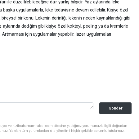
rı ile düzeltilebileceğine dair yanlış bilgidir. Yaz aylarında leke
ma başka uygulamalarla, leke tedavisine devam edilebilir. Kişiye özel
ireysel bir konu. Lekenin derinliği, lekenin neden kaynaklandığı gibi
z aylarında dediğim gibi kişiye özel kokteyl, peeling ya da kremlerle
z. Artmaması için uygulamalar yapabilir, lazer uygulamaları
Gönder
nuyor ve kizilcahamamhaber.com sitesine yaptığınız yorumunuzla ilgili doğrudan
sunuz. Yazılan tüm yorumlardan site yönetimi hiçbir şekilde sorumlu tutulamaz.