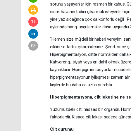
sorunu yaşayanlar için resmen bir kabus. Gü
sıcak havanın tadını çıkarmak isteyenler iç
yine yaz sıcağında çok da konforlu değil. Pek
aylarında hangi uygulamalar daha uygundur? 
“Hemen size müjdeli bir haberi vereyim, sanıl
cildinizin tadını çıkarabilirsiniz. Şimdi önce
Hiperpigmentasyon, ciltte normalden daha koyu
Kahverengi, siyah veya gri dahil olmak üzere f
kaynaklanır. Hiperpigmentasyonla mücadele e
hiperpigmentasyonun iyileşmesi zaman alır. A
kişilerde bu daha da uzun sürebilir.
Hiperpigmentasyona, cilt lekesine ne s
Yüzümüzdeki cilt, hassas bir organdır. Hormo
faktörlerdir. Kısaca cilt lekesi sadece güneşe
Cilt durumu