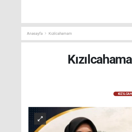
Anasayfa
Kızılcahamam
Kızılcahama
KIZILCA