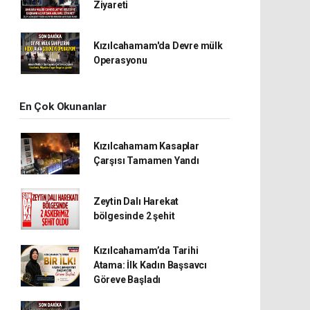
Ziyareti
Kızılcahamam'da Devre mülk
Operasyonu
En Çok Okunanlar
Kızılcahamam Kasaplar
Çarşısı Tamamen Yandı
Zeytin Dalı Harekat
bölgesinde 2 şehit
Kızılcahamam’da Tarihi
Atama: İlk Kadın Başsavcı
Göreve Başladı