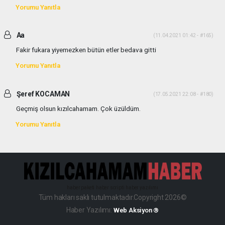
Yorumu Yanıtla
Aa
(11.04.2021 01:42 - #165)
Fakir fukara yiyemezken bütün etler bedava gitti
Yorumu Yanıtla
Şeref KOCAMAN
(17.05.2021 22:08 - #180)
Geçmiş olsun kızılcahamam. Çok üzüldüm.
Yorumu Yanıtla
haber paketi
haber scripti
haber yazılımı
Tüm hakları saklı tutulmaktadır.Copyright 2026©
Haber Yazılımı:
Web Aksiyon ®