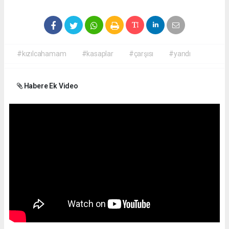
#kızılcahamam
#kasaplar
#çarşısı
#yandı
Habere Ek Video