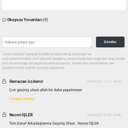
Okuyucu Yorumları
(4)
Gönder
Yorum yazarak Topluluk Kuralları’nı kabul etmiş bulunuyor ve
kizilcahamamhaber.com sitesine yaptığınız yorumunuzla ilgili doğrudan veya dolaylı
tüm sorumluluğu tek başınıza üstleniyorsunuz. Yazılan tüm yorumlardan site
yönetimi hiçbir şekilde sorumlu tutulamaz.
Ramazan özdemir
(08.04.2021 11:50 - #162)
Çok geçmiş olsun allah bir daha yaşatmasın
Yorumu Yanıtla
Necmi İŞLER
(08.04.2021 22:09 - #163)
Tüm Esnaf Arkadaşlarıma Geçmiş Olsun . Necmi İŞLER