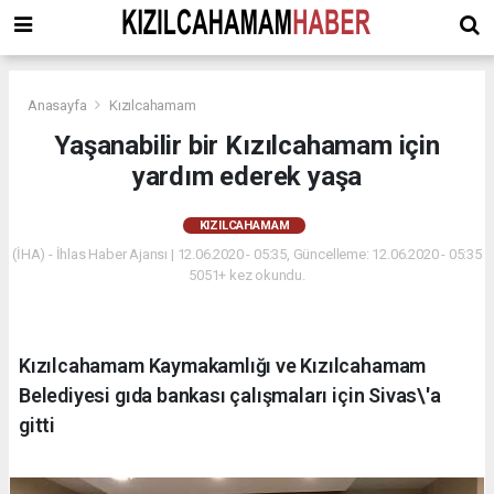
Anasayfa
Kızılcahamam
Yaşanabilir bir Kızılcahamam için
yardım ederek yaşa
KIZILCAHAMAM
(İHA) - İhlas Haber Ajansı | 12.06.2020 - 05:35, Güncelleme: 12.06.2020 - 05:35
5051+ kez okundu.
Kızılcahamam Kaymakamlığı ve Kızılcahamam
Belediyesi gıda bankası çalışmaları için Sivas\'a
gitti