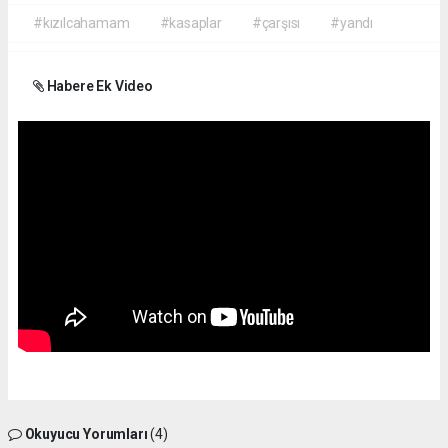
#kızılcahamam
#kasaplar
#çarşısı
#yandı
Habere Ek Video
Okuyucu Yorumları
(4)