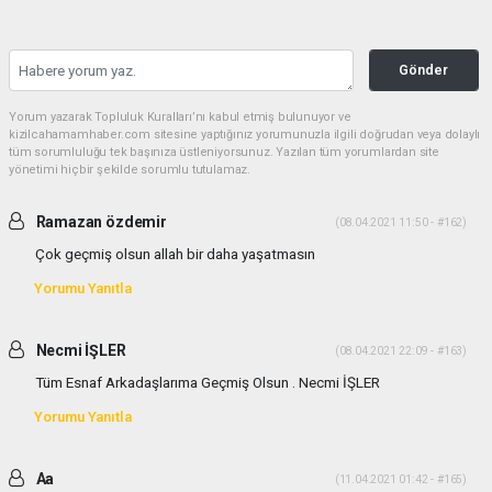
Gönder
Yorum yazarak Topluluk Kuralları’nı kabul etmiş bulunuyor ve
kizilcahamamhaber.com sitesine yaptığınız yorumunuzla ilgili doğrudan veya dolaylı
tüm sorumluluğu tek başınıza üstleniyorsunuz. Yazılan tüm yorumlardan site
yönetimi hiçbir şekilde sorumlu tutulamaz.
Ramazan özdemir
(08.04.2021 11:50 - #162)
Çok geçmiş olsun allah bir daha yaşatmasın
Yorumu Yanıtla
Necmi İŞLER
(08.04.2021 22:09 - #163)
Tüm Esnaf Arkadaşlarıma Geçmiş Olsun . Necmi İŞLER
Yorumu Yanıtla
Aa
(11.04.2021 01:42 - #165)