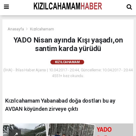
Anasayfa
Kızılcahamam
YADO Nisan ayında Kışı yaşadı,on
santim karda yürüdü
KIZILCAHAMAM
(İHA) - İhlas Haber Ajansı | 10.04.2017 - 20:44, Güncelleme: 10.04.2017 - 20:44
4551+ kez okundu.
Kızılcahamam Yabanabad doğa dostları bu ay
AVDAN köyünden zirveye çıktı