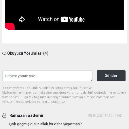
Okuyucu Yorumları
(4)
Gönder
Yorum yazarak Topluluk Kuralları’nı kabul etmiş bulunuyor ve
kizilcahamamhaber.com sitesine yaptığınız yorumunuzla ilgili doğrudan veya dolaylı
tüm sorumluluğu tek başınıza üstleniyorsunuz. Yazılan tüm yorumlardan site
yönetimi hiçbir şekilde sorumlu tutulamaz.
Ramazan özdemir
(08.04.2021 11:50 - #162)
Çok geçmiş olsun allah bir daha yaşatmasın