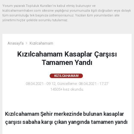
Yorum yazarak Topluluk Kuralları’nı kabul etmiş bulunuyor ve
kizilcahamamhaber.com sitesine yaptığınız yorumunuzla ilgili doğrudan veya dolaylı
tüm sorumluluğu tek başınıza üstleniyorsunuz. Yazılan tüm yorumlardan site
yönetimi hiçbir şekilde sorumlu tutulamaz.
Anasayfa
Kızılcahamam
Kızılcahamam Kasaplar Çarşısı
Tamamen Yandı
KIZILCAHAMAM
08.04.2021 - 09:12, Güncelleme: 08.04.2021 - 17:27
14505+ kez okundu.
Kızılcahamam Şehir merkezinde bulunan kasaplar
çarşısı sabaha karşı çıkan yangında tamamen yandı