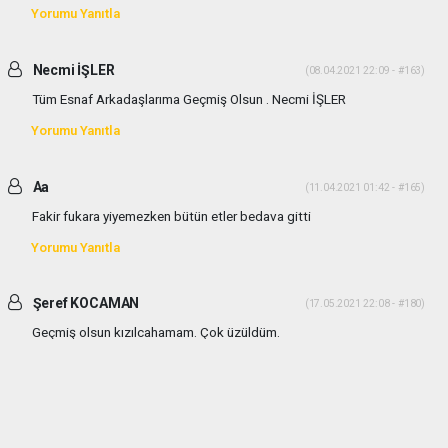
Yorumu Yanıtla
Necmi İŞLER
(08.04.2021 22:09 - #163)
Tüm Esnaf Arkadaşlarıma Geçmiş Olsun . Necmi İŞLER
Yorumu Yanıtla
Aa
(11.04.2021 01:42 - #165)
Fakir fukara yiyemezken bütün etler bedava gitti
Yorumu Yanıtla
Şeref KOCAMAN
(17.05.2021 22:08 - #180)
Geçmiş olsun kızılcahamam. Çok üzüldüm.
Yorumu Yanıtla