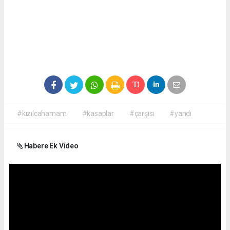
#kızılcahamam
#kasaplar
#çarşısı
#yandı
Habere Ek Video