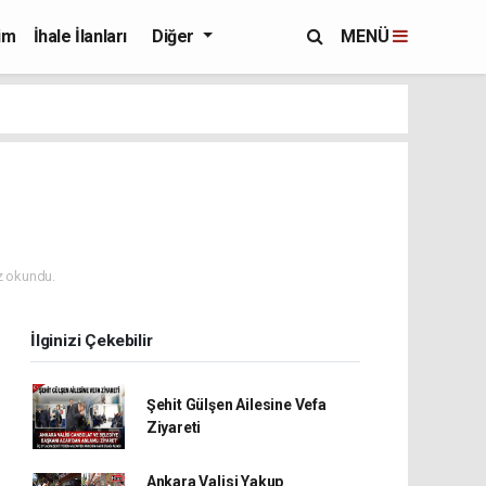
im
İhale İlanları
Diğer
MENÜ
 okundu.
İlginizi Çekebilir
Şehit Gülşen Ailesine Vefa
Ziyareti
Ankara Valisi Yakup