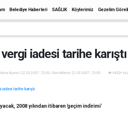
mam
Belediye Haberleri
SAĞLIK
Köylerimiz
Gezelim Görel
vergi iadesi tarihe karıştı
 Haber Ajansı | 22.03.2007 - 23:00, Güncelleme: 22.03.2007 - 23:00
4452+ kez
yacak, 2008 yılından itibaren 'geçim indirimi'