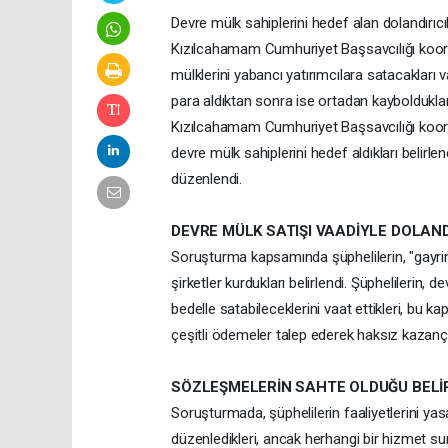
Devre mülk sahiplerini hedef alan dolandırıc
Kızılcahamam Cumhuriyet Başsavcılığı koor
mülklerini yabancı yatırımcılara satacakları v
para aldıktan sonra ise ortadan kaybolduklar
Kızılcahamam Cumhuriyet Başsavcılığı koordi
devre mülk sahiplerini hedef aldıkları belir
düzenlendi.
DEVRE MÜLK SATIŞI VAADİYLE DOLAN
Soruşturma kapsamında şüphelilerin, "gayrim
şirketler kurdukları belirlendi. Şüphelilerin,
bedelle satabileceklerini vaat ettikleri, bu 
çeşitli ödemeler talep ederek haksız kazanç s
SÖZLEŞMELERİN SAHTE OLDUĞU BELİ
Soruşturmada, şüphelilerin faaliyetlerini ya
düzenledikleri, ancak herhangi bir hizmet su