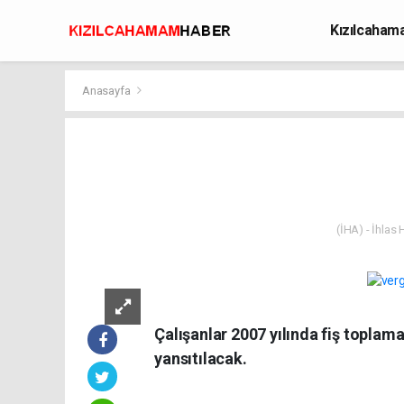
Kızılcaha
Avcılık
Anasayfa
(İHA) - İhlas
Çalışanlar 2007 yılında fiş toplama
yansıtılacak.