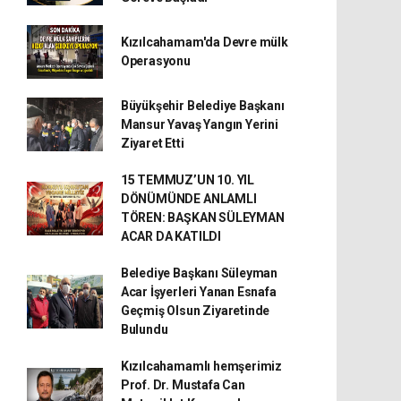
Kızılcahamam'da Devre mülk
Operasyonu
Büyükşehir Belediye Başkanı
Mansur Yavaş Yangın Yerini
Ziyaret Etti
15 TEMMUZ’UN 10. YIL
DÖNÜMÜNDE ANLAMLI
TÖREN: BAŞKAN SÜLEYMAN
ACAR DA KATILDI
Belediye Başkanı Süleyman
Acar İşyerleri Yanan Esnafa
Geçmiş Olsun Ziyaretinde
Bulundu
Kızılcahamamlı hemşerimiz
Prof. Dr. Mustafa Can