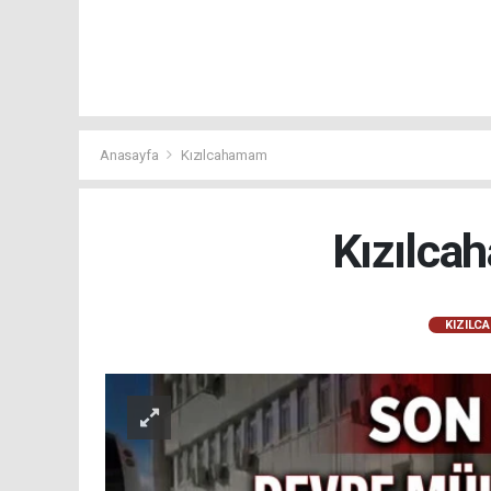
Anasayfa
Kızılcahamam
Kızılca
KIZILC