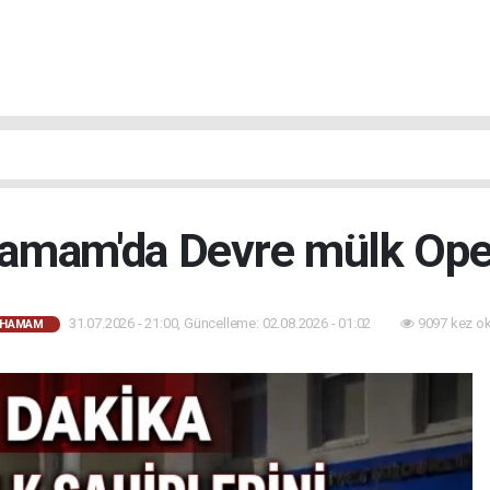
hamam'da Devre mülk Op
31.07.2026 - 21:00, Güncelleme: 02.08.2026 - 01:02
9097 kez o
AHAMAM