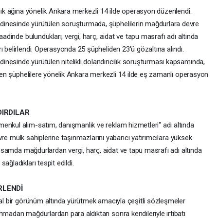
ılık ağına yönelik Ankara merkezli 14 ilde operasyon düzenlendi.
dinesinde yürütülen soruşturmada, şüphelilerin mağdurlara devre
aadinde bulundukları, vergi, harç, aidat ve tapu masrafı adı altında
ı belirlendi. Operasyonda 25 şüpheliden 23'ü gözaltına alındı.
nesinde yürütülen nitelikli dolandırıcılık soruşturması kapsamında,
lenen şüphelilere yönelik Ankara merkezli 14 ilde eş zamanlı operasyon
DIRDILAR
enkul alım-satım, danışmanlık ve reklam hizmetleri" adı altında
 devre mülk sahiplerine taşınmazlarını yabancı yatırımcılara yüksek
kapsamda mağdurlardan vergi, harç, aidat ve tapu masrafı adı altında
ağladıkları tespit edildi.
RLENDİ
sal bir görünüm altında yürütmek amacıyla çeşitli sözleşmeler
nmadan mağdurlardan para aldıktan sonra kendileriyle irtibatı