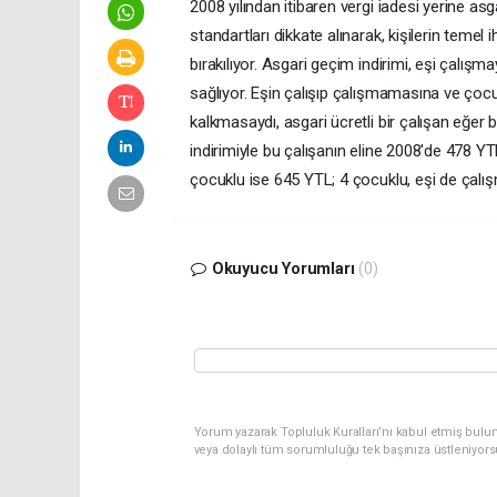
2008 yılından itibaren vergi iadesi yerine as
standartları dikkate alınarak, kişilerin temel i
bırakılıyor. Asgari geçim indirimi, eşi çalış
sağlıyor. Eşin çalışıp çalışmamasına ve çocuk
kalkmasaydı, asgari ücretli bir çalışan eğer
indirimiyle bu çalışanın eline 2008'de 478 YT
çocuklu ise 645 YTL; 4 çocuklu, eşi de çalı
Okuyucu Yorumları
(0)
Yorum yazarak Topluluk Kuralları’nı kabul etmiş bulu
veya dolaylı tüm sorumluluğu tek başınıza üstleniyor