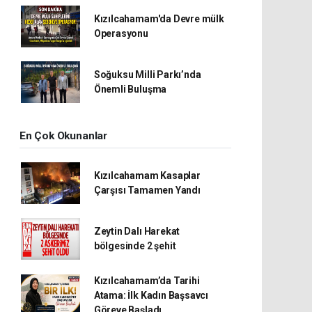
Kızılcahamam'da Devre mülk
Operasyonu
Soğuksu Milli Parkı’nda
Önemli Buluşma
En Çok Okunanlar
Kızılcahamam Kasaplar
Çarşısı Tamamen Yandı
Zeytin Dalı Harekat
bölgesinde 2 şehit
Kızılcahamam’da Tarihi
Atama: İlk Kadın Başsavcı
Göreve Başladı