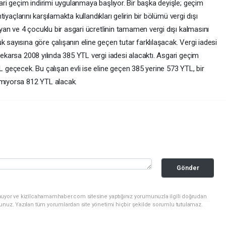
gari geçim indirimi uygulanmaya başlıyor. Bir başka deyişle; geçim
htiyaçlarını karşılamakta kullandıkları gelirin bir bölümü vergi dışı
mayan ve 4 çocuklu bir asgari ücretlinin tamamen vergi dışı kalmasını
 sayısına göre çalışanın eline geçen tutar farklılaşacak. Vergi iadesi
 bekarsa 2008 yılında 385 YTL vergi iadesi alacaktı. Asgari geçim
L geçecek. Bu çalışan evli ise eline geçen 385 yerine 573 YTL, bir
şmıyorsa 812 YTL alacak.
Gönder
nuyor ve kizilcahamamhaber.com sitesine yaptığınız yorumunuzla ilgili doğrudan
sunuz. Yazılan tüm yorumlardan site yönetimi hiçbir şekilde sorumlu tutulamaz.