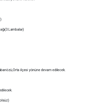
)
şağı(3.Lambalar)
banözü,Orta ilçesi yönüne devam edilecek.
edilecek.
olsüz)