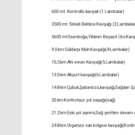
600 mt :Kontrollü kavşak (1 Lambalar)
3500 mt :Sirkeli Beldesi Kavşağı (2.Lambalar
5600 mt:Esenboğa,Yıldırım Beyazıt Ünv.Kav
9.0.km:Güldarpı Mah.Kavşağı(4.Lambalar)
10,5.km:Ahi evran Kavşağı(5.Lambalar)
13.0.km:Akyurt kavşağı(6.Lambalar)
14.8.km:Çubuk,Şabanözü,kavşağı,Sağdan Şa
20.km:Kontrolsüz yol sapağı(sağ)
21.2.km:Eski yol ayırımı,Sağ şeritten devam 
24.8.km:Organize san.bölgesi kavşağı(Kontr