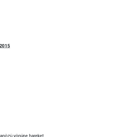
15
banözü yönüne hareket