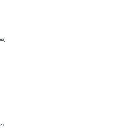
si)
z)