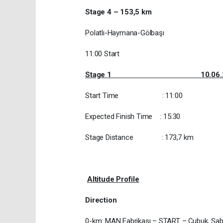
Stage 4 – 153,5 km
Polatlı-Haymana-Gölbaşı
11:00 Start
Stage 1 10.06.20
Start Time : 11:00
Expected Finish Time : 15:30
Stage Distance : 173,7 km
Altitude Profile
Direction
0-km: MAN Fabrikası – START – Çubuk, Şa