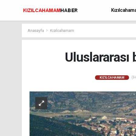
Kızılcaha
Avcılık
Anasayfa
Kızılcahamam
Uluslararası 
(İH
KIZILCAHAMAM