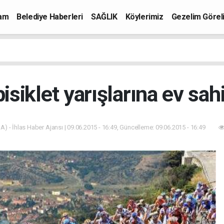
mam
Belediye Haberleri
SAĞLIK
Köylerimiz
Gezelim Görel
bisiklet yarışlarına ev sah
A) - İhlas Haber Ajansı | 09.06.2015 - 16:49, Güncelleme: 09.06.2015 - 16:49