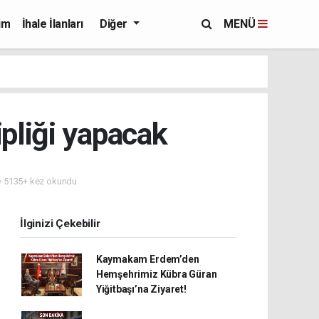
im
İhale İlanları
Diğer
MENÜ
ipliği yapacak
5135+ kez okundu.
İlginizi Çekebilir
Kaymakam Erdem’den
Hemşehrimiz Kübra Güran
Yiğitbaşı’na Ziyaret!