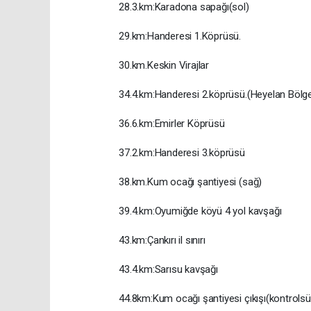
28.3.km:Karadona sapağı(sol)
29.km:Handeresi 1.Köprüsü.
30.km.Keskin Virajlar
34.4.km:Handeresi 2.köprüsü.(Heyelan Bölge
36.6.km:Emirler Köprüsü
37.2.km:Handeresi 3.köprüsü
38.km.Kum ocağı şantiyesi (sağ)
39.4.km:Oyumiğde köyü 4 yol kavşağı
43.km:Çankırı il sınırı
43.4.km:Sarısu kavşağı
44.8km:Kum ocağı şantiyesi çıkışı(kontrolsü