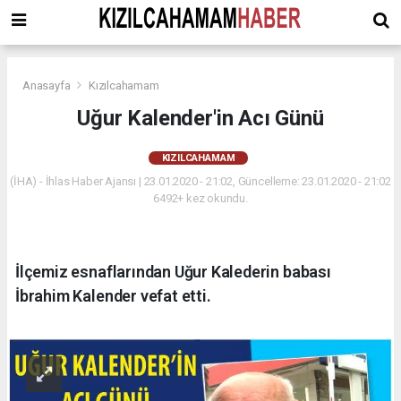
Anasayfa
Kızılcahamam
Uğur Kalender'in Acı Günü
KIZILCAHAMAM
(İHA) - İhlas Haber Ajansı | 23.01.2020 - 21:02, Güncelleme: 23.01.2020 - 21:02
6492+ kez okundu.
İlçemiz esnaflarından Uğur Kalederin babası
İbrahim Kalender vefat etti.