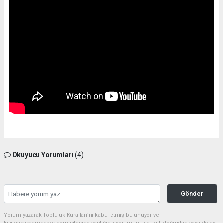
Okuyucu Yorumları
(4)
Gönder
Yorum yazarak Topluluk Kuralları’nı kabul etmiş bulunuyor ve
kizilcahamamhaber.com sitesine yaptığınız yorumunuzla ilgili doğrudan veya dolaylı