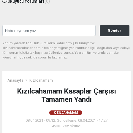
Okuyucu Yorumları
(0)
Gönder
Yorum yazarak Topluluk Kuralları’nı kabul etmiş bulunuyor ve
kizilcahamamhaber.com sitesine yaptığınız yorumunuzla ilgili doğrudan veya dolaylı
tüm sorumluluğu tek başınıza üstleniyorsunuz. Yazılan tüm yorumlardan site
yönetimi hiçbir şekilde sorumlu tutulamaz.
Anasayfa
Kızılcahamam
Kızılcahamam Kasaplar Çarşısı
Tamamen Yandı
KIZILCAHAMAM
08.04.2021 - 09:12, Güncelleme: 08.04.2021 - 17:27
14508+ kez okundu.