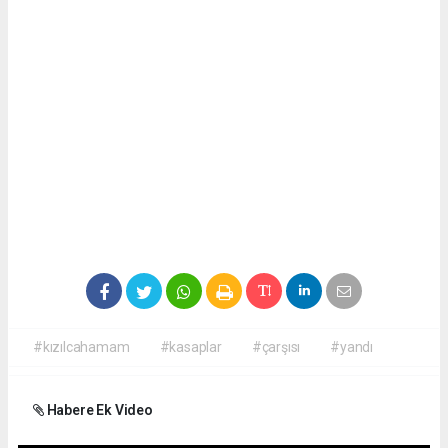
#kızılcahamam
#kasaplar
#çarşısı
#yandı
Habere Ek Video