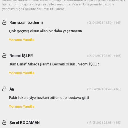
tüm sorumluluğu tek başınıza üstleniyorsunuz. Yazılan tüm yorumlardan site
yönetimi hiçbir şekilde sorumlu tutulamaz.
Ramazan özdemir
(08.04.2021 11:50 - #162)
Çok geçmiş olsun allah bir daha yaşatmasın
Yorumu Yanıtla
Necmi İŞLER
(08.04.2021 22:09 - #163)
Tüm Esnaf Arkadaşlarıma Geçmiş Olsun . Necmi İŞLER
Yorumu Yanıtla
Aa
(11.04.2021 01:42 - #165)
Fakir fukara yiyemezken bütün etler bedava gitti
Yorumu Yanıtla
Şeref KOCAMAN
(17.05.2021 22:08 - #180)