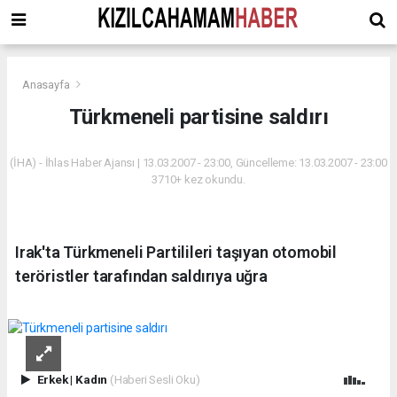
Anasayfa
Türkmeneli partisine saldırı
(İHA) - İhlas Haber Ajansı | 13.03.2007 - 23:00, Güncelleme: 13.03.2007 - 23:00
3710+ kez okundu.
Irak'ta Türkmeneli Partilileri taşıyan otomobil
teröristler tarafından saldırıya uğra
Erkek
|
Kadın
(Haberi Sesli Oku)