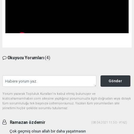
Okuyucu Yorumları
(4)
Gönder
Yorum yazarak Topluluk Kuralları’nı kabul etmiş bulunuyor ve
kizilcahamamhaber.com sitesine yaptığınız yorumunuzla ilgili doğrudan veya dolaylı
tüm sorumluluğu tek başınıza üstleniyorsunuz. Yazılan tüm yorumlardan site
yönetimi hiçbir şekilde sorumlu tutulamaz.
Ramazan özdemir
(08.04.2021 11:50 - #162)
Çok geçmiş olsun allah bir daha yaşatmasın