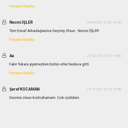
Yorumu Yanıtla
Necmi İŞLER
(08.04.2021 22:09 - #163)
Tüm Esnaf Arkadaşlarıma Geçmiş Olsun . Necmi İŞLER
Yorumu Yanıtla
Aa
(11.04.2021 01:42 - #165)
Fakir fukara yiyemezken bütün etler bedava gitti
Yorumu Yanıtla
Şeref KOCAMAN
(17.05.2021 22:08 - #180)
Geçmiş olsun kızılcahamam. Çok üzüldüm.
Yorumu Yanıtla