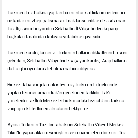
Türkmen Tuz halkına yapılan bu menfur saldırıların nedeni her
ne kadar mezhep çatışması olarak lanse edilse de asıl amaç
Tuz İlçesini idari yönden Selahattin İl Vilayetinden koparıp
başkaları tarafından kolayca yutabilme gayesidir.
Türkmen kuruluşlarının ve Türkmen halkının dikkatlerini bu yöne
çekerken, Selehattin Vilayetinde yaşayan kardeş Arap halkının
da bu gibi oyunlara alet olmamalarını diliyoruz.
Bir kez daha vurgulamak istiyoruz; Türkmen bölgelerinde
yapılan terörün amacı Irak’ın genelinden farklıdır. Irak’ı
yönetenler ve İlgili Merkezler bu konudaki tezgahların farkına
varıp gerekli tedbirleri almalarını bekliyoruz.
Ayrıca Türkmen Tuz İlçesi halkının Selehattin Vilayet Merkezi
Tikrit’te yapacakları resmi işlem ve muamelelerin bir süre Tuz