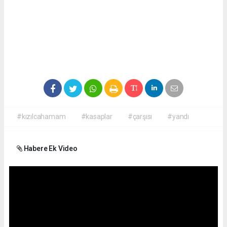
#kızılcahamam
#kasaplar
#çarşısı
#yandı
Habere Ek Video