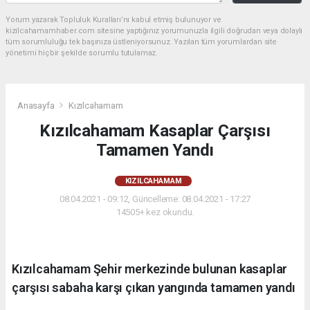
Yorum yazarak Topluluk Kuralları’nı kabul etmiş bulunuyor ve
kizilcahamamhaber.com sitesine yaptığınız yorumunuzla ilgili doğrudan veya dolaylı
tüm sorumluluğu tek başınıza üstleniyorsunuz. Yazılan tüm yorumlardan site
yönetimi hiçbir şekilde sorumlu tutulamaz.
Anasayfa
Kızılcahamam
Kızılcahamam Kasaplar Çarşısı
Tamamen Yandı
KIZILCAHAMAM
08.04.2021 - 09:12, Güncelleme: 08.04.2021 - 17:27
14505+ kez okundu.
Kızılcahamam Şehir merkezinde bulunan kasaplar
çarşısı sabaha karşı çıkan yangında tamamen yandı