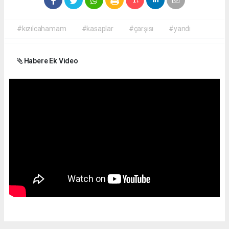
#kızılcahamam
#kasaplar
#çarşısı
#yandı
Habere Ek Video