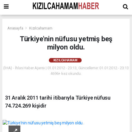
Anasayfa
Kızılcahamam
Türkiye'nin nüfusu yetmiş beş
milyon oldu.
KIZILCAHAMAM
(İHA) - İhlas Haber Ajansı | 01.01.2012 - 23:13, Güncelleme: 01.01.2012 - 23:13
4696+ kez okundu.
31 Aralık 2011 tarihi itibarıyla Türkiye nüfusu
74.724.269 kişidir