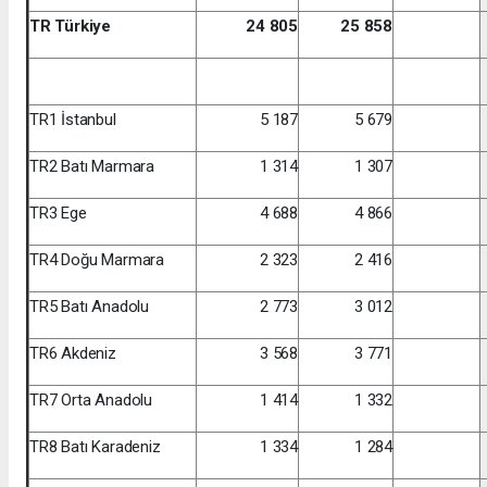
TR Türkiye
24 805
25 858
TR1 İstanbul
5 187
5 679
TR2 Batı Marmara
1 314
1 307
TR3 Ege
4 688
4 866
TR4 Doğu Marmara
2 323
2 416
TR5 Batı Anadolu
2 773
3 012
TR6 Akdeniz
3 568
3 771
TR7 Orta Anadolu
1 414
1 332
TR8 Batı Karadeniz
1 334
1 284