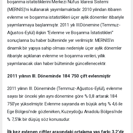
boşanma istatistiklerini Merkezi Nüfus İdaresi Sistemi
(MERNİS)’ni kullanarak yayımlamaktadır. 2010 yılından itibaren
evlenme ve boşanma istatistikleri üçer aylık dönemler itibariyle
yayımlanmaya başlanmıştır. 2011 yılı III.Dönemine (Temmuz-
Ağustos-Eylül) ilişkin “Evlenme ve Boşanma İstatistikleri”
sonuçlarına bu haber bülteninde yer verilmiştir. MERNİS’in
dinamik bir yapıya sahip olması nedeniyle üçer aylık dönemler
itibariyle açıklanan evlenme ve boşanma verileri, yıllık
yayımlanacak olan haber bülteninde güncellenecektir.
2011 yılının III. Döneminde 184 750 çift evlenmiştir
2011 yılının III. Döneminde (Temmuz-Ağustos-Eylül), evlenme
sayısı bir önceki yılın aynı dönemine göre % 0,8 artarak 184
750’ye yükselmiştir. Evlenme sayısında en büyük artış % 4,6 ile
Ege Bölgesi’nde gözlenirken, Kuzeydoğu Anadolu Bölgesi’nde
% 7,5’lik bir düşüş söz konusudur.
İlk kez evlenen çiftler arasındaki ortalama yaş farkı 3,2’dir