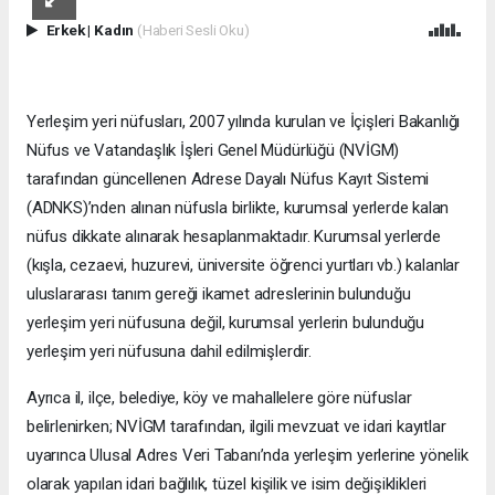
Erkek
|
Kadın
(Haberi Sesli Oku)
Yerleşim yeri nüfusları, 2007 yılında kurulan ve İçişleri Bakanlığı
Nüfus ve Vatandaşlık İşleri Genel Müdürlüğü (NVİGM)
tarafından güncellenen Adrese Dayalı Nüfus Kayıt Sistemi
(ADNKS)’nden alınan nüfusla birlikte, kurumsal yerlerde kalan
nüfus dikkate alınarak hesaplanmaktadır. Kurumsal yerlerde
(kışla, cezaevi, huzurevi, üniversite öğrenci yurtları vb.) kalanlar
uluslararası tanım gereği ikamet adreslerinin bulunduğu
yerleşim yeri nüfusuna değil, kurumsal yerlerin bulunduğu
yerleşim yeri nüfusuna dahil edilmişlerdir.
Ayrıca il, ilçe, belediye, köy ve mahallelere göre nüfuslar
belirlenirken; NVİGM tarafından, ilgili mevzuat ve idari kayıtlar
uyarınca Ulusal Adres Veri Tabanı’nda yerleşim yerlerine yönelik
olarak yapılan idari bağlılık, tüzel kişilik ve isim değişiklikleri