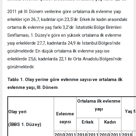
2011 yılı III. Dönem verilerine göre ortalama ilk evlenme yaşı
erkekler için 26,7, kadınlar için 23,5’dir. Erkek ile kadın arasındaki
ortama ilk evlenme yaş farkı 3,2’dir. İstatistiki Bölge Birimleri
Sınıflaması, 1. Düzey’e göre en yüksek ortalama ilk evlenme
yaşı erkeklerde 27,7, kadınlarda 24,9 ile İstanbul Bölgesi’nde
görülmektedir. En düşük ortalama ilk evlenme yaşı ise
erkeklerde 25,6, kadınlarda 22,1 ile Orta Anadolu Bölgesi’nde
görülmektedir.
Tablo 1. Olay yerine göre evlenme sayısı ve ortalama ilk
evlenme yaşı, III. Dönem
Ortalama ilk evlenme
yaşı
Yaş f
Olay yeri
Evlenme
sayısı
Erkek
Kadın
(İBBS 1. Düzey)
2010
2011
2010
2011
2010
2011
2010