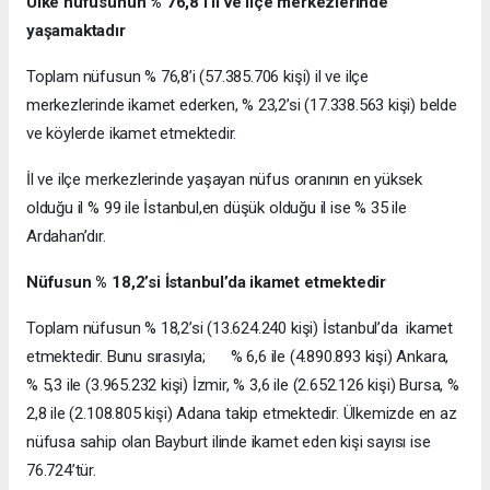
Ülke nüfusunun % 76,8’i il ve ilçe merkezlerinde
yaşamaktadır
Toplam nüfusun % 76,8’i (57.385.706 kişi) il ve ilçe
merkezlerinde ikamet ederken, % 23,2’si (17.338.563 kişi) belde
ve köylerde ikamet etmektedir.
İl ve ilçe merkezlerinde yaşayan nüfus oranının en yüksek
olduğu il % 99 ile İstanbul,en düşük olduğu il ise % 35 ile
Ardahan’dır.
Nüfusun % 18,2’si İstanbul’da ikamet etmektedir
Toplam nüfusun % 18,2’si (13.624.240 kişi) İstanbul’da ikamet
etmektedir. Bunu sırasıyla; % 6,6 ile (4.890.893 kişi) Ankara,
% 5,3 ile (3.965.232 kişi) İzmir, % 3,6 ile (2.652.126 kişi) Bursa, %
2,8 ile (2.108.805 kişi) Adana takip etmektedir. Ülkemizde en az
nüfusa sahip olan Bayburt ilinde ikamet eden kişi sayısı ise
76.724’tür.