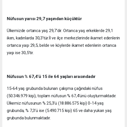
Nüfusun yarısı 29,7 yaşından küçüktür
Ülkemizde ortanca yaş 29,7’dir. Ortanca yaş erkeklerde 29,1
iken, kadınlarda 30,3’tür.İl ve ilçe merkezlerinde ikamet edenlerin
ortanca yaşı 29,5; belde ve köylerde ikamet edenlerin ortanca
yaşı ise 30,5’tir.
Nüfusun % 67,4’ü 15 ile 64 yaşları arasındadır
15-64 yaş grubunda bulunan çalışma çağındaki nüfus
(50.346.979 kişi), toplam nüfusun % 67,4’ünü oluşturmaktadır.
Ülkemiz nüfusunun % 25,3’ü (18.886.575 kişi) 0-14 yaş
grubunda, % 7,3’ü ise (5.490.715 kişi) 65 ve daha yukarı yaş
grubunda bulunmaktadır.