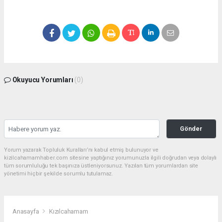
Okuyucu Yorumları
(0)
Gönder
Yorum yazarak Topluluk Kuralları’nı kabul etmiş bulunuyor ve
kizilcahamamhaber.com sitesine yaptığınız yorumunuzla ilgili doğrudan veya dolaylı
tüm sorumluluğu tek başınıza üstleniyorsunuz. Yazılan tüm yorumlardan site
yönetimi hiçbir şekilde sorumlu tutulamaz.
Anasayfa
Kızılcahamam