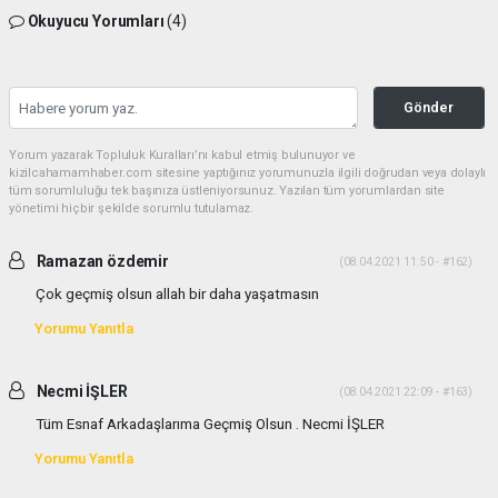
Okuyucu Yorumları
(4)
Gönder
Yorum yazarak Topluluk Kuralları’nı kabul etmiş bulunuyor ve
kizilcahamamhaber.com sitesine yaptığınız yorumunuzla ilgili doğrudan veya dolaylı
tüm sorumluluğu tek başınıza üstleniyorsunuz. Yazılan tüm yorumlardan site
yönetimi hiçbir şekilde sorumlu tutulamaz.
Ramazan özdemir
(08.04.2021 11:50 - #162)
Çok geçmiş olsun allah bir daha yaşatmasın
Yorumu Yanıtla
Necmi İŞLER
(08.04.2021 22:09 - #163)
Tüm Esnaf Arkadaşlarıma Geçmiş Olsun . Necmi İŞLER
Yorumu Yanıtla