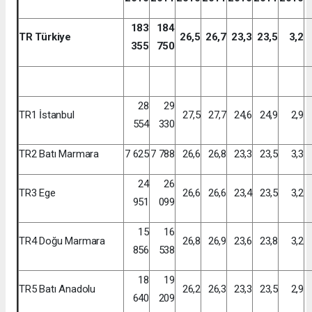
183
184
TR Türkiye
26,5
26,7
23,3
23,5
3,2
355
750
28
29
TR1 İstanbul
27,5
27,7
24,6
24,9
2,9
554
330
TR2 Batı Marmara
7 625
7 788
26,6
26,8
23,3
23,5
3,3
24
26
TR3 Ege
26,6
26,6
23,4
23,5
3,2
951
099
15
16
TR4 Doğu Marmara
26,8
26,9
23,6
23,8
3,2
856
538
18
19
TR5 Batı Anadolu
26,2
26,3
23,3
23,5
2,9
640
209