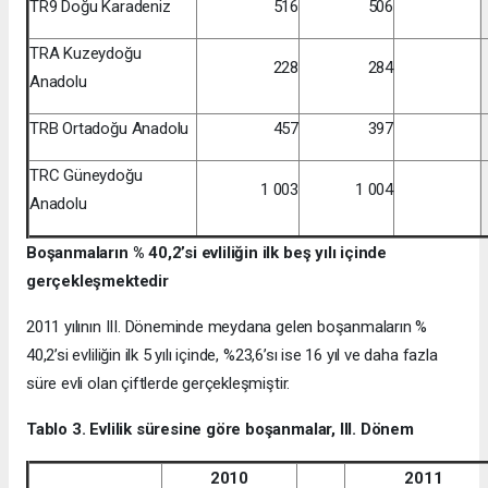
TR9 Doğu Karadeniz
516
506
TRA Kuzeydoğu
228
284
Anadolu
TRB Ortadoğu Anadolu
457
397
TRC Güneydoğu
1 003
1 004
Anadolu
Boşanmaların % 40,2’si evliliğin ilk beş yılı içinde
gerçekleşmektedir
2011 yılının III. Döneminde meydana gelen boşanmaların %
40,2’si evliliğin ilk 5 yılı içinde, %23,6’sı ise 16 yıl ve daha fazla
süre evli olan çiftlerde gerçekleşmiştir.
Tablo 3. Evlilik süresine göre boşanmalar, III. Dönem
2010
2011