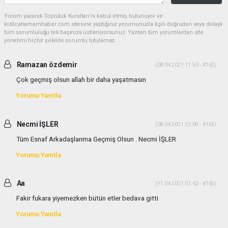
Yorum yazarak Topluluk Kuralları’nı kabul etmiş bulunuyor ve
kizilcahamamhaber.com sitesine yaptığınız yorumunuzla ilgili doğrudan veya dolaylı
tüm sorumluluğu tek başınıza üstleniyorsunuz. Yazılan tüm yorumlardan site
yönetimi hiçbir şekilde sorumlu tutulamaz.
Ramazan özdemir
(08.04.2021 11:50 - #162)
Çok geçmiş olsun allah bir daha yaşatmasın
Yorumu Yanıtla
Necmi İŞLER
(08.04.2021 22:09 - #163)
Tüm Esnaf Arkadaşlarıma Geçmiş Olsun . Necmi İŞLER
Yorumu Yanıtla
Aa
(11.04.2021 01:42 - #165)
Fakir fukara yiyemezken bütün etler bedava gitti
Yorumu Yanıtla