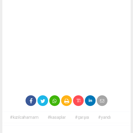
#kızılcahamam
#kasaplar
#çarşısı
#yandı