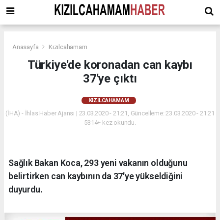
Anasayfa
Kızılcahamam
Türkiye'de koronadan can kaybı
37'ye çıktı
KIZILCAHAMAM
(İHA) - İhlas Haber Ajansı | 23.03.2020 - 21:21, Güncelleme: 23.03.2020 - 21:21
5314+ kez okundu.
Sağlık Bakan Koca, 293 yeni vakanın olduğunu
belirtirken can kaybının da 37'ye yükseldiğini
duyurdu.