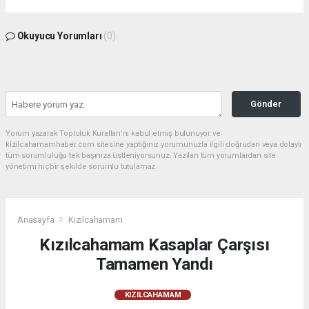
Okuyucu Yorumları
(0)
Gönder
Yorum yazarak Topluluk Kuralları’nı kabul etmiş bulunuyor ve
kizilcahamamhaber.com sitesine yaptığınız yorumunuzla ilgili doğrudan veya dolaylı
tüm sorumluluğu tek başınıza üstleniyorsunuz. Yazılan tüm yorumlardan site
yönetimi hiçbir şekilde sorumlu tutulamaz.
Anasayfa
Kızılcahamam
Kızılcahamam Kasaplar Çarşısı
Tamamen Yandı
KIZILCAHAMAM